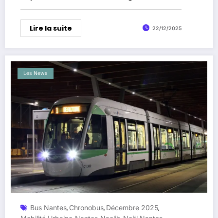
majeur d’ici 2029
Lire la suite
22/12/2025
Les News
Bus Nantes
Chronobus
Décembre 2025
,
,
,