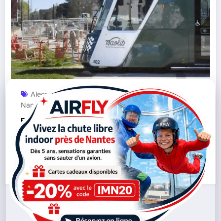
Aleop
CFDT
Grève
Keolis
Loire-Atlantique
,
,
,
,
,
Nantes
Naolib
Transports En Commun
,
,
Barrage filtrant au dépôt Keolis : les bus
Naolib et Aleop perturbés à Nantes
Lire la suite
22/09/2025