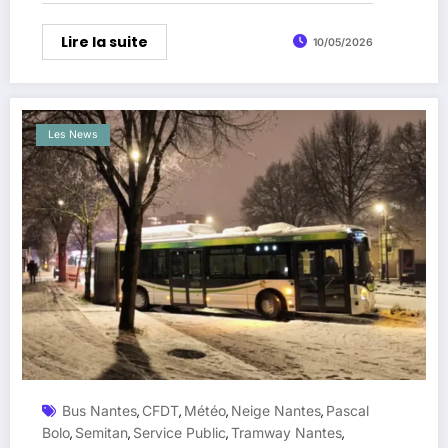
Lire la suite
10/05/2026
Les News
Bus Nantes
CFDT
Météo
Neige Nantes
Pascal
,
,
,
,
Bolo
Semitan
Service Public
Tramway Nantes
,
,
,
,