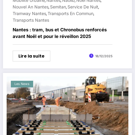
Mobilité Urbaine
Nantes
Naolib
Noël Nantes
,
,
,
,
Nouvel An Nantes
Semitan
Service De Nuit
,
,
,
Tramway Nantes
Transports En Commun
,
,
Transports Nantes
Nantes : tram, bus et Chronobus renforcés
avant Noël et pour le réveillon 2025
Lire la suite
18/12/2025
Les News