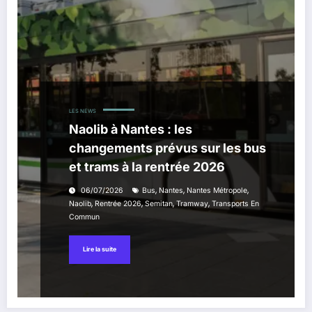
LES NEWS
Naolib à Nantes : les
changements prévus sur les bus
et trams à la rentrée 2026
,
,
,
06/07/2026
Bus
Nantes
Nantes Métropole
,
,
,
,
Naolib
Rentrée 2026
Semitan
Tramway
Transports En
Commun
Lire la suite