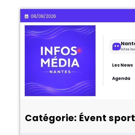
Aller
08/08/2026
au
contenu
Nant
Infos lo
Les News
Agenda
Catégorie: Évent sport