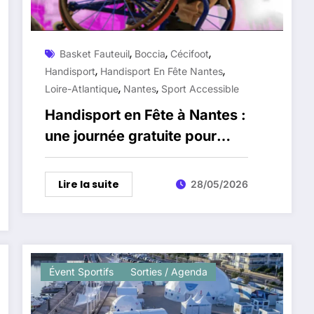
,
,
,
Basket Fauteuil
Boccia
Cécifoot
,
,
Handisport
Handisport En Fête Nantes
,
,
Loire-Atlantique
Nantes
Sport Accessible
Handisport en Fête à Nantes :
une journée gratuite pour
découvrir les pratiques
accessibles
Lire la suite
28/05/2026
Évent Sportifs
Sorties / Agenda