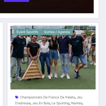
Évent Sportifs
Sorties / Agenda
,
Championnats De France De Palato
Jeu
,
,
,
,
D’adresse
Jeu En Bois
Le Sporting
Nantes