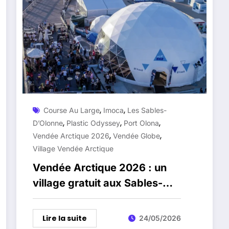
,
,
Course Au Large
Imoca
Les Sables-
,
,
,
D’Olonne
Plastic Odyssey
Port Olona
,
,
Vendée Arctique 2026
Vendée Globe
Village Vendée Arctique
Vendée Arctique 2026 : un
village gratuit aux Sables-
d’Olonne avant le grand
départ
Lire la suite
24/05/2026