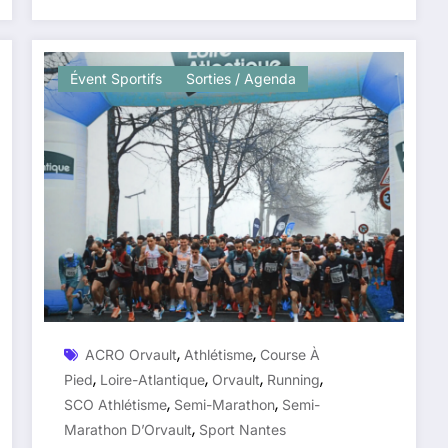
Évent Sportifs
Sorties / Agenda
,
,
ACRO Orvault
Athlétisme
Course À
,
,
,
,
Pied
Loire-Atlantique
Orvault
Running
,
,
SCO Athlétisme
Semi-Marathon
Semi-
,
Marathon D’Orvault
Sport Nantes