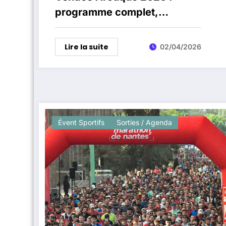
programme complet,
skippers et village aux
Sables-d’Olonne
Lire la suite
02/04/2026
Évent Sportifs
Sorties / Agenda