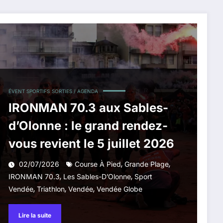
ÉVENT SPORTIFS
SORTIES / AGENDA
IRONMAN 70.3 aux Sables-
d’Olonne : le grand rendez-
vous revient le 5 juillet 2026
,
,
02/07/2026
Course À Pied
Grande Plage
,
,
IRONMAN 70.3
Les Sables-D’Olonne
Sport
,
,
,
Vendée
Triathlon
Vendée
Vendée Globe
Lire la suite