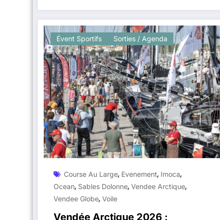
Évent Sportifs
Sorties / Agenda
,
,
,
Course Au Large
Evenement
Imoca
,
,
,
Ocean
Sables Dolonne
Vendee Arctique
,
Vendee Globe
Voile
Vendée Arctique 2026 :