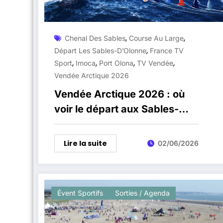
,
,
Chenal Des Sables
Course Au Large
,
Départ Les Sables-D’Olonne
France TV
,
,
,
,
Sport
Imoca
Port Olona
TV Vendée
Vendée Arctique 2026
Vendée Arctique 2026 : où
voir le départ aux Sables-
d’Olonne le 7 juin ?
Lire la suite
02/06/2026
Évent Sportifs
Sorties / Agenda