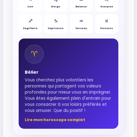
Lion
Vierge
Balance
Scorpion
♐︎
♑︎
♒︎
♓︎
Sagittaire
Capricorne
Verseau
Poissons
♈︎
Bélier
Vous cherchez plus volontiers les
personnes qui partagent vos valeurs
profondes pour mieux vous en imprégner.
Vous êtes également plein d'entrain pour
vous consacrer à vos loisirs préférés et
vous amuser. Que du positif !
Lire mon horoscope complet