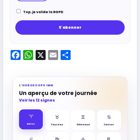
Top, je valide la RGPD
Facebook
WhatsApp
X
Email
Partager
L’HOROSCOPE IMN
Un aperçu de votre journée
Voir les 12 signes
♈︎
♉︎
♊︎
♋︎
Bélier
Taureau
Gémeaux
Cancer
♌︎
♍︎
♎︎
♏︎