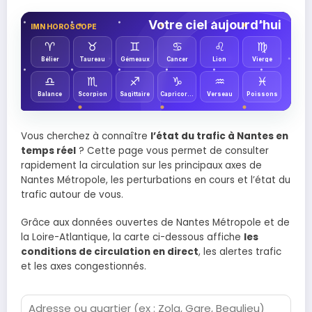
Votre ciel aujourd’hui
IMN HOROSCOPE
♈︎
♉︎
♊︎
♋︎
♌︎
♍︎
Bélier
Taureau
Gémeaux
Cancer
Lion
Vierge
♎︎
♏︎
♐︎
♑︎
♒︎
♓︎
Balance
Scorpion
Sagittaire
Capricorne
Verseau
Poissons
Vous cherchez à connaître
l’état du trafic à Nantes en
temps réel
? Cette page vous permet de consulter
rapidement la circulation sur les principaux axes de
Nantes Métropole, les perturbations en cours et l’état du
trafic autour de vous.
Grâce aux données ouvertes de Nantes Métropole et de
la Loire-Atlantique, la carte ci-dessous affiche
les
conditions de circulation en direct
, les alertes trafic
et les axes congestionnés.