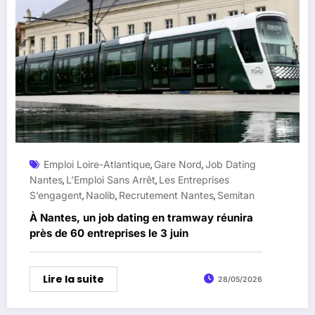
Emploi Loire-Atlantique
Gare Nord
Job Dating
,
,
Nantes
L’Emploi Sans Arrêt
Les Entreprises
,
,
S’engagent
Naolib
Recrutement Nantes
Semitan
,
,
,
À Nantes, un job dating en tramway réunira
près de 60 entreprises le 3 juin
Lire la suite
28/05/2026