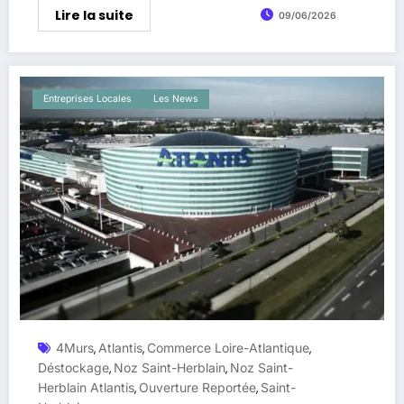
Lire la suite
09/06/2026
Entreprises Locales
Les News
4Murs
Atlantis
Commerce Loire-Atlantique
,
,
,
Déstockage
Noz Saint-Herblain
Noz Saint-
,
,
Herblain Atlantis
Ouverture Reportée
Saint-
,
,