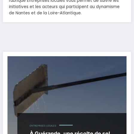
rubrique Entreprises locales vous permet de suivre les
initiatives et les acteurs qui participent au dynamisme
de Nantes et de la Loire-Atlantique.
ENTREPRISES LOCALES
À Guérande, une récolte de sel