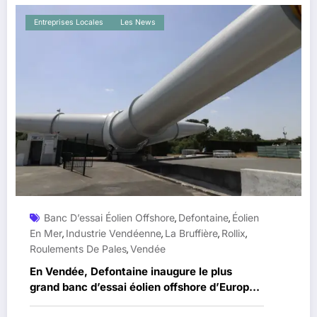
Entreprises Locales
Les News
Banc D’essai Éolien Offshore
Defontaine
Éolien
,
,
En Mer
Industrie Vendéenne
La Bruffière
Rollix
,
,
,
,
Roulements De Pales
Vendée
,
En Vendée, Defontaine inaugure le plus
grand banc d’essai éolien offshore d’Europe
à La Bruffière