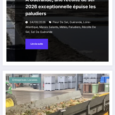
2026 exceptionnelle épuise les
paludiers
,
,
04/08/2026
Fleur De Sel
Guérande
Loire-
,
,
,
,
Atlantique
Marais Salants
Météo
Paludiers
Récolte De
,
Sel
Sel De Guérande
Lire la suite
Entreprises Locales