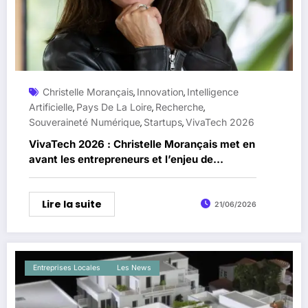
Christelle Morançais
Innovation
Intelligence
,
,
Artificielle
Pays De La Loire
Recherche
,
,
,
Souveraineté Numérique
Startups
VivaTech 2026
,
,
VivaTech 2026 : Christelle Morançais met en
avant les entrepreneurs et l’enjeu de
l’intelligence artificielle
Lire la suite
21/06/2026
Entreprises Locales
Les News