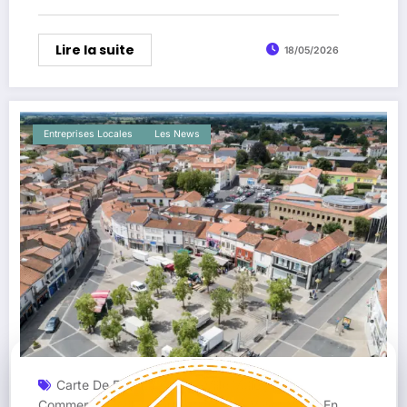
Lire la suite
18/05/2026
Entreprises Locales
Les News
Carte De Fidélité
Centre-Ville Vallet
,
,
Commerces Vallet
Loire-Atlantique
Vallet
Vallet En
,
,
,