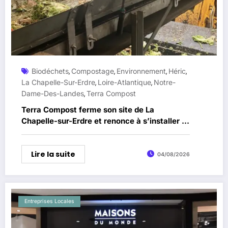
Biodéchets
Compostage
Environnement
Héric
,
,
,
,
La Chapelle-Sur-Erdre
Loire-Atlantique
Notre-
,
,
Dame-Des-Landes
Terra Compost
,
Terra Compost ferme son site de La
Chapelle-sur-Erdre et renonce à s’installer à
Notre-Dame-des-Landes
Lire la suite
04/08/2026
Entreprises Locales