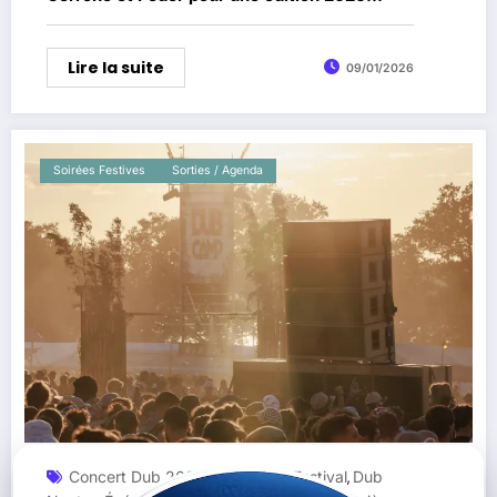
ambitieuse
Lire la suite
09/01/2026
Soirées Festives
Sorties / Agenda
Concert Dub 2026
Dub Camp Festival
Dub
,
,