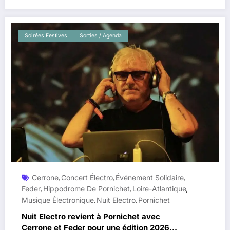
Soirées Festives
Sorties / Agenda
Cerrone
Concert Électro
Événement Solidaire
,
,
,
Feder
Hippodrome De Pornichet
Loire-Atlantique
,
,
,
Musique Électronique
Nuit Electro
Pornichet
,
,
Nuit Electro revient à Pornichet avec
Cerrone et Feder pour une édition 2026