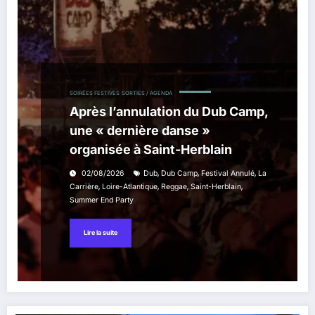
SOIRÉES FESTIVES
SORTIES / AGENDA
Après l’annulation du Dub Camp,
une « dernière danse »
organisée à Saint-Herblain
,
,
,
02/08/2026
Dub
Dub Camp
Festival Annulé
La
,
,
,
,
Carrière
Loire-Atlantique
Reggae
Saint-Herblain
Summer End Party
Lire la suite