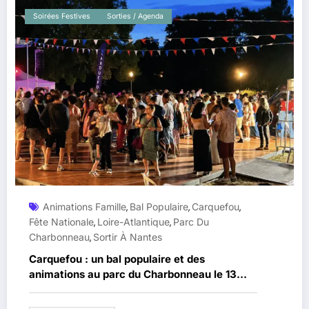
Soirées Festives
Sorties / Agenda
Animations Famille
Bal Populaire
Carquefou
,
,
,
Fête Nationale
Loire-Atlantique
Parc Du
,
,
Charbonneau
Sortir À Nantes
,
Carquefou : un bal populaire et des
animations au parc du Charbonneau le 13
juillet