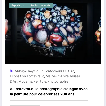
Expositions
Sorties / Agenda
Abbaye Royale De Fontevraud
Culture
,
,
Exposition
Fontevraud
Maine-Et-Loire
Musée
,
,
,
D’Art Moderne
Peinture
Photographie
,
,
À Fontevraud, la photographie dialogue avec
la peinture pour célébrer ses 200 ans