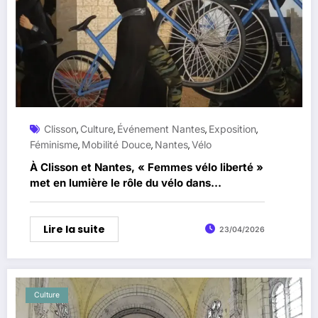
Clisson
Culture
Événement Nantes
Exposition
,
,
,
,
Féminisme
Mobilité Douce
Nantes
Vélo
,
,
,
À Clisson et Nantes, « Femmes vélo liberté »
met en lumière le rôle du vélo dans
l’émancipation des femmes
Lire la suite
23/04/2026
Culture