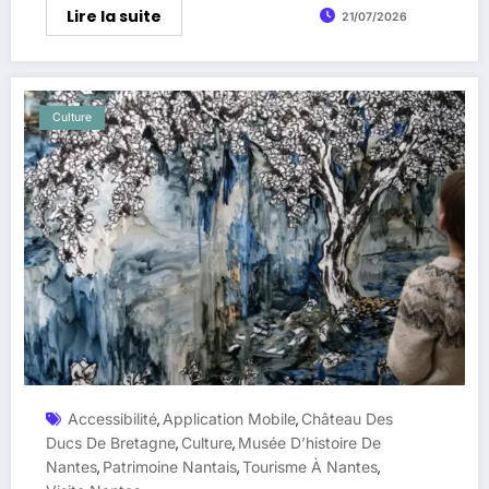
Lire la suite
21/07/2026
Culture
Accessibilité
Application Mobile
Château Des
,
,
Ducs De Bretagne
Culture
Musée D’histoire De
,
,
Nantes
Patrimoine Nantais
Tourisme À Nantes
,
,
,