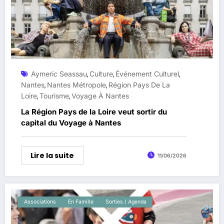
Aymeric Seassau
Culture
Événement Culturel
,
,
,
Nantes
Nantes Métropole
Région Pays De La
,
,
Loire
Tourisme
Voyage À Nantes
,
,
La Région Pays de la Loire veut sortir du
capital du Voyage à Nantes
Lire la suite
11/06/2026
Associations
En Famille
Sorties / Agenda