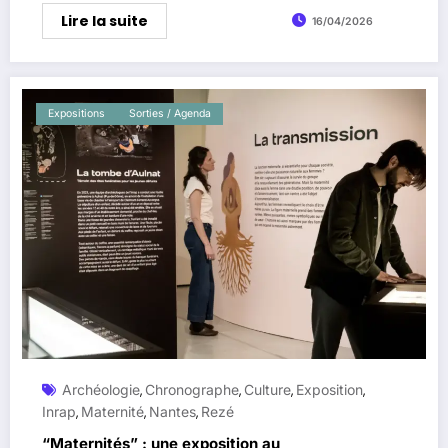
Lire la suite
16/04/2026
Expositions
Sorties / Agenda
Archéologie
Chronographe
Culture
Exposition
,
,
,
,
Inrap
Maternité
Nantes
Rezé
,
,
,
“Maternités” : une exposition au