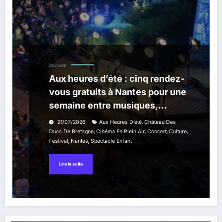
CULTURE
Aux heures d’été : cinq rendez-
vous gratuits à Nantes pour une
semaine entre musiques,
cinéma et littérature
,
21/07/2026
Aux Heures D’été
Château Des
,
,
,
,
Ducs De Bretagne
Cinéma En Plein Air
Concert
Culture
,
,
Festival
Nantes
Spectacle Enfant
Lire la suite