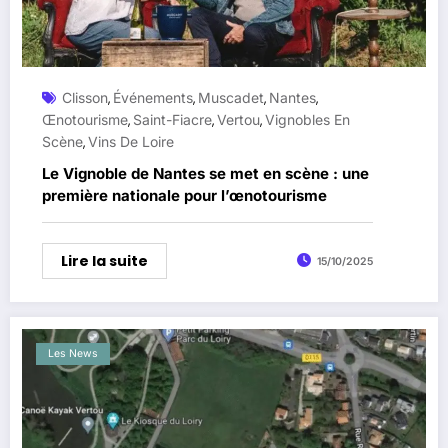
Clisson
Événements
Muscadet
Nantes
,
,
,
,
Œnotourisme
Saint-Fiacre
Vertou
Vignobles En
,
,
,
Scène
Vins De Loire
,
Le Vignoble de Nantes se met en scène : une
première nationale pour l’œnotourisme
Lire la suite
15/10/2025
Les News