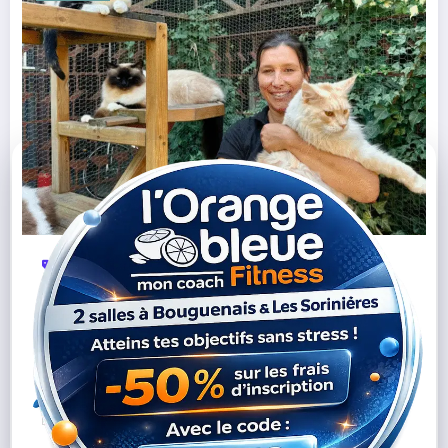
Chats
Garde D’animaux
Hôtel Félin
Loire-
,
,
,
Atlantique
Orvault
Toulouse
Vertou
,
,
,
L’Hôtel Georges Cat à Vertou : le refuge haut
de gamme pour les chats nantais
Lire la suite
05/10/2025