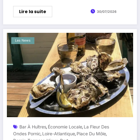
Lire la suite
30/07/2026
Les News
Bar À Huîtres
Économie Locale
La Fleur Des
,
,
Ondes Pornic
Loire-Atlantique
Place Du Môle
,
,
,