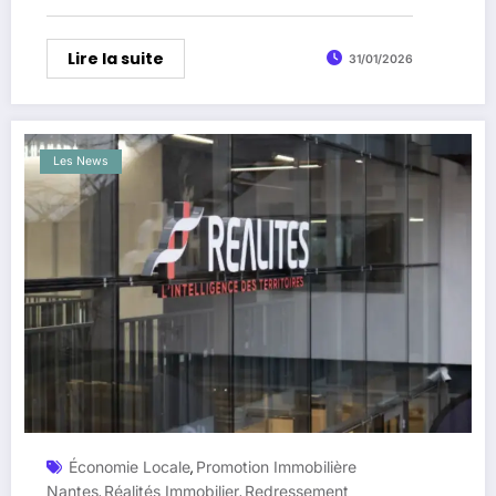
aux futurs élus
Lire la suite
31/01/2026
Les News
Économie Locale
Promotion Immobilière
,
Nantes
Réalités Immobilier
Redressement
,
,