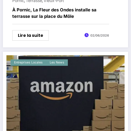
Pornic
Terrasse
Vieux-Port
,
,
À Pornic, La Fleur des Ondes installe sa
terrasse sur la place du Môle
Lire la suite
02/06/2026
Entreprises Locales
Les News