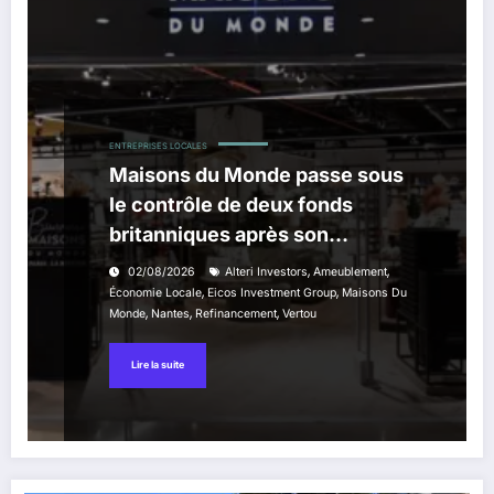
ENTREPRISES LOCALES
Maisons du Monde passe sous
le contrôle de deux fonds
britanniques après son
refinancement
,
,
02/08/2026
Alteri Investors
Ameublement
,
,
Économie Locale
Eicos Investment Group
Maisons Du
,
,
,
Monde
Nantes
Refinancement
Vertou
Lire la suite