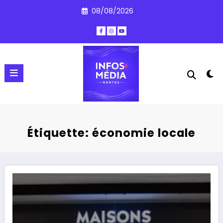
Aller
08/08/2026
au
contenu
Étiquette: économie locale