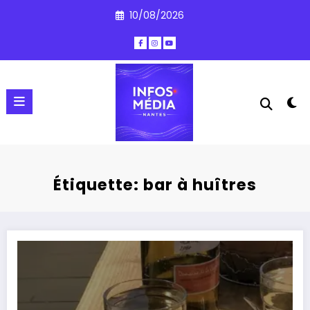
Aller
10/08/2026
au
contenu
Étiquette: bar à huîtres