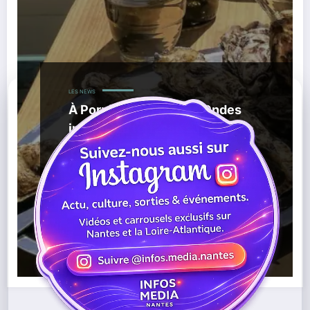
LES NEWS
À Pornic, La Fleur des Ondes
installe sa terrasse sur la place
du Môle
,
,
02/06/2026
Bar À Huîtres
Économie Locale
La
,
,
,
Fleur Des Ondes Pornic
Loire-Atlantique
Place Du Môle
,
,
Pornic
Terrasse
Vieux-Port
Lire la suite