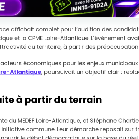
alace affichait complet pour l’audition des candida
ique et la CPME Loire-Atlantique. L’événement ava
attractivité du territoire, à partir des préoccupati
des acteurs économiques pour les enjeux municipaux 
ire-Atlantique
, poursuivait un objectif clair : repla
e à partir du terrain
te du MEDEF Loire-Atlantique, et Stéphane Chartier
e initiative commune. Leur démarche reposait sur t
nourrir le débat démocratique sur la base du réel.