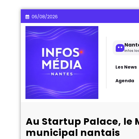
Aller
06/08/2026
au
contenu
Nant
Infos lo
Les News
Agenda
Au Startup Palace, le
municipal nantais