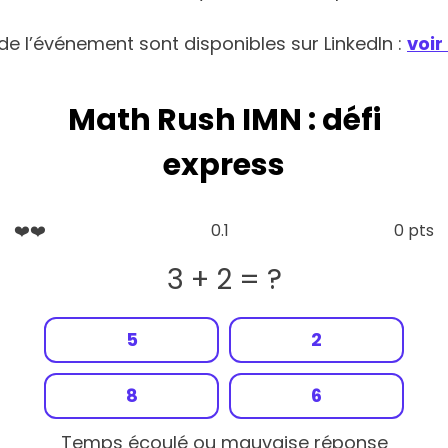
de l’événement sont disponibles sur LinkedIn :
voir
Math Rush IMN : défi
express
❤️
1.7
0 pts
6 * 3 = ?
20
15
18
16
Temps écoulé ou mauvaise réponse