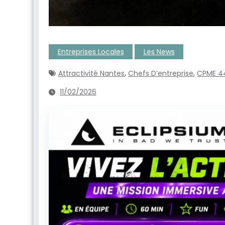
Entreprises Locales
Les News
,
,
Attractivité Nantes
Chefs D’entreprise
CPME 4
11/02/2026
ntenant