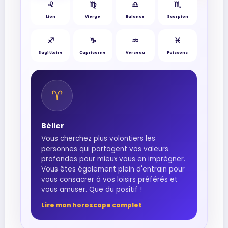
♌︎
♍︎
♎︎
♏︎
Lion
Vierge
Balance
Scorpion
♐︎
♑︎
♒︎
♓︎
Sagittaire
Capricorne
Verseau
Poissons
♈︎
Bélier
Vous cherchez plus volontiers les
personnes qui partagent vos valeurs
profondes pour mieux vous en imprégner.
Vous êtes également plein d'entrain pour
vous consacrer à vos loisirs préférés et
vous amuser. Que du positif !
Lire mon horoscope complet