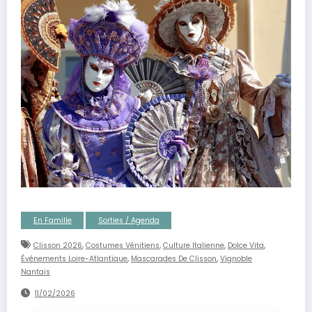
En Famille
Sorties / Agenda
,
,
,
,
Clisson 2026
Costumes Vénitiens
Culture Italienne
Dolce Vita
,
,
Événements Loire-Atlantique
Mascarades De Clisson
Vignoble
Nantais
11/02/2026