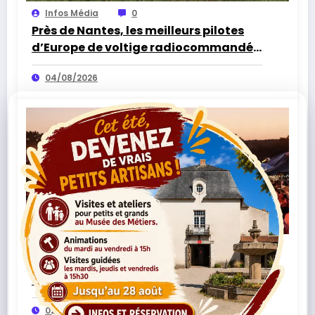
Infos Média
0
Près de Nantes, les meilleurs pilotes
d’Europe de voltige radiocommandée
attendus à Sèvremoine
04/08/2026
Infos Média
0
Après l’annulation du Dub Camp, une
« dernière danse » organisée à Saint-
Herblain
02/08/2026