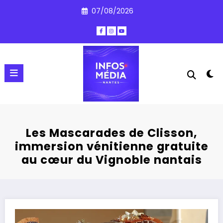
Aller
07/08/2026
au
contenu
Les Mascarades de Clisson,
immersion vénitienne gratuite
au cœur du Vignoble nantais