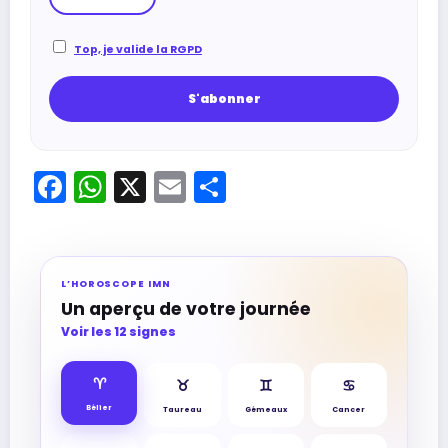
Top, je valide la RGPD
Facebook
WhatsApp
X
Email
Partager
L’HOROSCOPE IMN
Un aperçu de votre journée
Voir les 12 signes
♈︎
♉︎
♊︎
♋︎
Bélier
Taureau
Gémeaux
Cancer