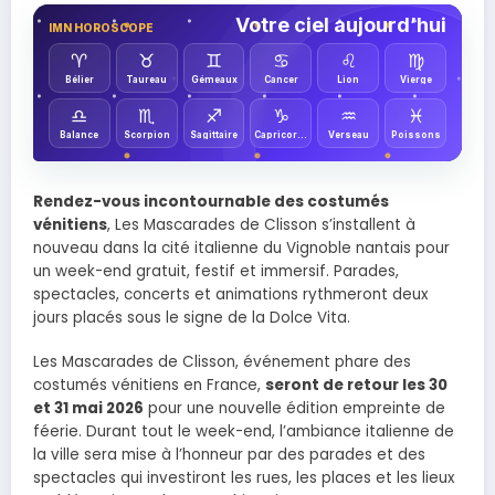
Votre ciel aujourd’hui
IMN HOROSCOPE
♈︎
♉︎
♊︎
♋︎
♌︎
♍︎
Bélier
Taureau
Gémeaux
Cancer
Lion
Vierge
♎︎
♏︎
♐︎
♑︎
♒︎
♓︎
Balance
Scorpion
Sagittaire
Capricorne
Verseau
Poissons
Rendez-vous incontournable des costumés
vénitiens
, Les Mascarades de Clisson s’installent à
nouveau dans la cité italienne du Vignoble nantais pour
un week-end gratuit, festif et immersif. Parades,
spectacles, concerts et animations rythmeront deux
jours placés sous le signe de la Dolce Vita.
Les Mascarades de Clisson, événement phare des
costumés vénitiens en France,
seront de retour les 30
et 31 mai 2026
pour une nouvelle édition empreinte de
féerie. Durant tout le week-end, l’ambiance italienne de
la ville sera mise à l’honneur par des parades et des
spectacles qui investiront les rues, les places et les lieux