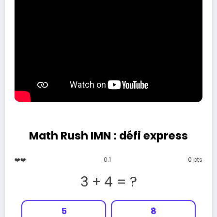
Math Rush IMN : défi express
❤️
2.3
0 pts
6 * 1 = ?
5
4