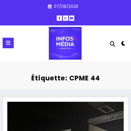
Aller
07/08/2026
au
contenu
Étiquette: CPME 44