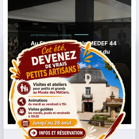
ENTREPRISES LOCALES
LES NEWS
Au Startup Palace, le MEDEF 44
place l’entreprise au cœur du
débat municipal nantais
,
11/02/2026
Attractivité Nantes
Chefs
,
,
,
D’entreprise
CPME 44
Économie Locale
Élection
,
,
,
Municipale
Mairie De Nantes
MEDEF Loire-Atlantique
Startup Palace
Lire la suite