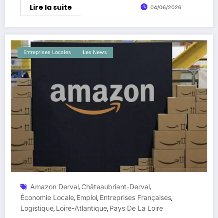
Lire la suite
04/06/2026
Entreprises Locales
Les News
Amazon Derval
Châteaubriant-Derval
,
,
Économie Locale
Emploi
Entreprises Françaises
,
,
,
Logistique
Loire-Atlantique
Pays De La Loire
,
,