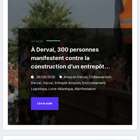
LES NEWS
À Derval, 300 personnes
manifestent contre la
construction d’un entrepôt
Amazon
,
28/06/2026
Amazon Derval
Châteaubriant-
,
,
,
,
Derval
Derval
Entrepôt Amazon
Environnement
,
,
Logistique
Loire-Atlantique
Manifestation
Lire la suite