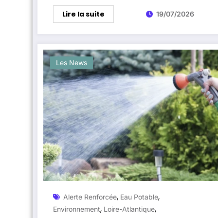
quelques semaines
Lire la suite
19/07/2026
Les News
,
,
Alerte Renforcée
Eau Potable
,
,
Environnement
Loire-Atlantique