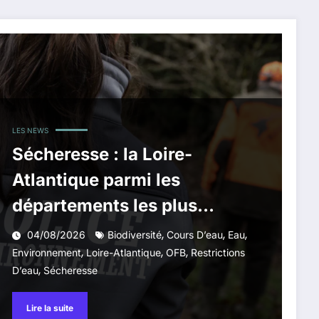
LES NEWS
Sécheresse : la Loire-
Atlantique parmi les
départements les plus
touchés, alerte l’Office
,
,
,
04/08/2026
Biodiversité
Cours D’eau
Eau
,
,
,
français de la biodiversité
Environnement
Loire-Atlantique
OFB
Restrictions
,
D’eau
Sécheresse
Lire la suite