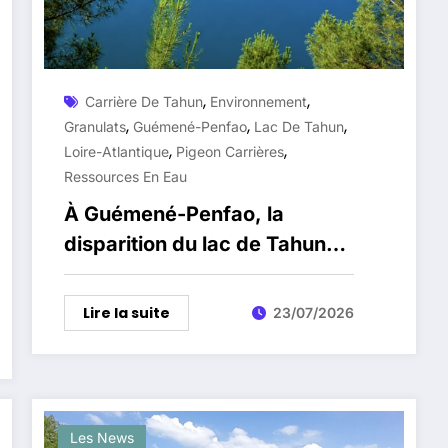
,
,
Carrière De Tahun
Environnement
,
,
,
Granulats
Guémené-Penfao
Lac De Tahun
,
,
Loire-Atlantique
Pigeon Carrières
Ressources En Eau
À Guémené-Penfao, la
disparition du lac de Tahun
inquiète les opposants à la
carrière
Lire la suite
23/07/2026
Les News