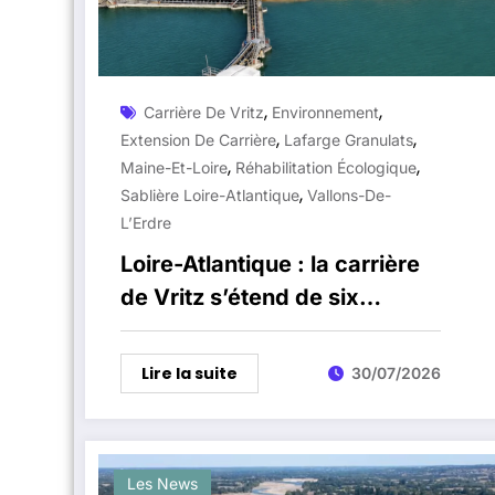
,
,
Carrière De Vritz
Environnement
,
,
Extension De Carrière
Lafarge Granulats
,
,
Maine-Et-Loire
Réhabilitation Écologique
,
Sablière Loire-Atlantique
Vallons-De-
L’Erdre
Loire-Atlantique : la carrière
de Vritz s’étend de six
hectares près du Maine-et-
Loire
Lire la suite
30/07/2026
Les News