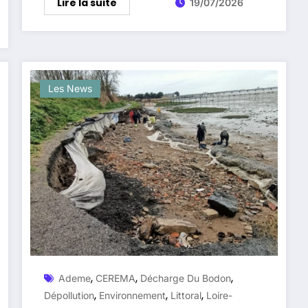
Lire la suite
19/07/2026
Les News
,
,
,
Ademe
CEREMA
Décharge Du Bodon
,
,
,
Dépollution
Environnement
Littoral
Loire-