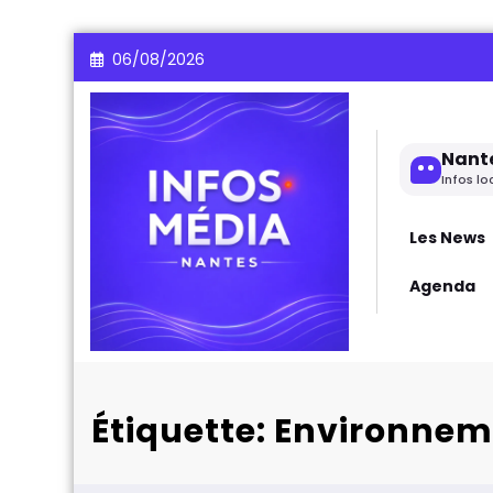
Aller
06/08/2026
au
contenu
Nant
Infos lo
Les News
Agenda
Étiquette: Environne