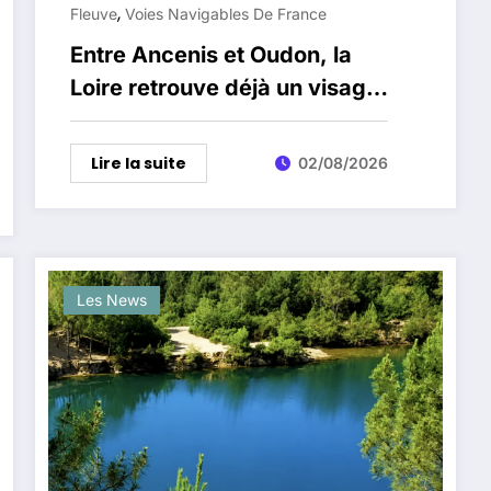
,
Fleuve
Voies Navigables De France
Entre Ancenis et Oudon, la
Loire retrouve déjà un visage
plus sauvage
Lire la suite
02/08/2026
Les News