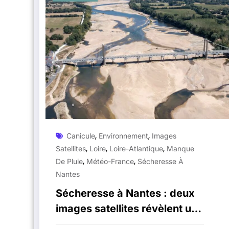
,
,
Canicule
Environnement
Images
,
,
,
Satellites
Loire
Loire-Atlantique
Manque
,
,
De Pluie
Météo-France
Sécheresse À
Nantes
Sécheresse à Nantes : deux
images satellites révèlent un
paysage transformé en