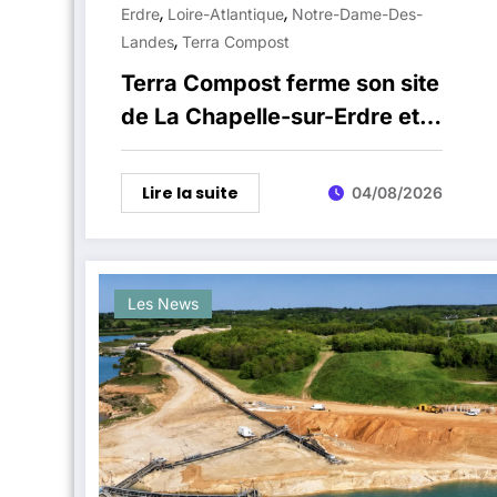
,
,
Erdre
Loire-Atlantique
Notre-Dame-Des-
,
Landes
Terra Compost
Terra Compost ferme son site
de La Chapelle-sur-Erdre et
renonce à s’installer à Notre-
Dame-des-Landes
Lire la suite
04/08/2026
Les News