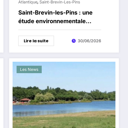
,
Atlantique
Saint-Brevin-Les-Pins
Saint-Brevin-les-Pins : une
étude environnementale
lancée pour l’ancienne
décharge littorale du Bodon
Lire la suite
30/06/2026
Les News