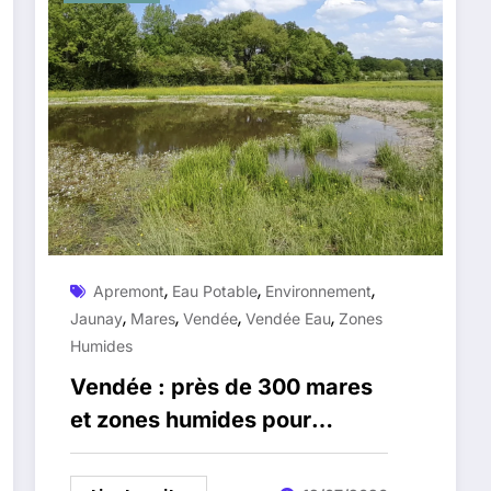
,
,
,
Apremont
Eau Potable
Environnement
,
,
,
,
Jaunay
Mares
Vendée
Vendée Eau
Zones
Humides
Vendée : près de 300 mares
et zones humides pour
protéger l’eau potable d’ici
2027