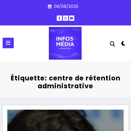
Aller
08/08/2026
au
contenu
Étiquette: centre de rétention
administrative