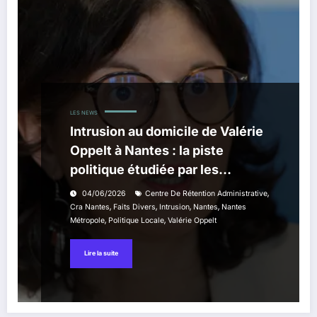
LES NEWS
Intrusion au domicile de Valérie
Oppelt à Nantes : la piste
politique étudiée par les
enquêteurs
,
04/06/2026
Centre De Rétention Administrative
,
,
,
,
Cra Nantes
Faits Divers
Intrusion
Nantes
Nantes
,
,
Métropole
Politique Locale
Valérie Oppelt
Lire la suite