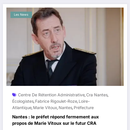
Les News
Centre De Rétention Administrative
Cra Nantes
,
,
Écologistes
Fabrice Rigoulet-Roze
Loire-
,
,
Atlantique
Marie Vitoux
Nantes
Préfecture
,
,
,
Nantes : le préfet répond fermement aux
propos de Marie Vitoux sur le futur CRA