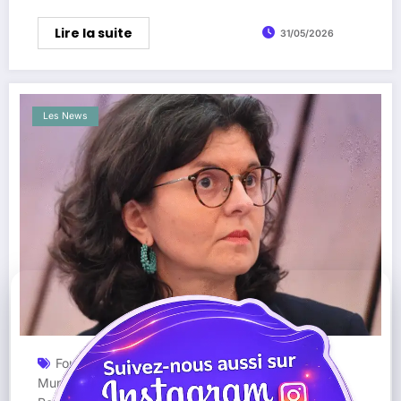
Lire la suite
31/05/2026
Les News
Foulques Chombart De Lauwe
Gabriel Attal
,
,
Municipales 2026
Nantes
Politique Locale
,
,
,