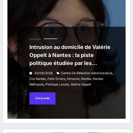
LES NEWS
Intrusion au domicile de Valérie
Oppelt à Nantes : la piste
politique étudiée par les
enquêteurs
,
04/06/2026
Centre De Rétention Administrative
,
,
,
,
Cra Nantes
Faits Divers
Intrusion
Nantes
Nantes
,
,
Métropole
Politique Locale
Valérie Oppelt
Lire la suite