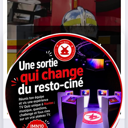
LES NEWS
Incendie en Brière : comment
les pompiers ont contenu le feu
dans un milieu fragile
,
,
,
17/10/2025
Brière
Environnement
Incendie
,
,
,
,
Loire-Atlantique
Marais
Nature
Pompiers
Saint-André-
Des-Eaux
Lire la suite