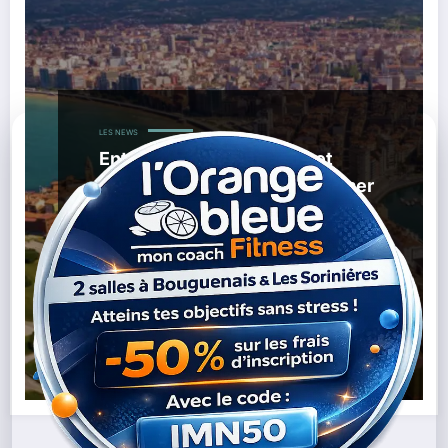
LES NEWS
Entre la Loire-Atlantique et
l’Espagne, l’autoroute de la mer
pourrait bientôt renaître
,
,
18/01/2026
Autoroute De La Mer
Décarbonation
,
,
,
,
Façade Atlantique
Fret
Gijón
Logistique
Port De Nantes
,
Saint-Nazaire
Transport Maritime
Lire la suite