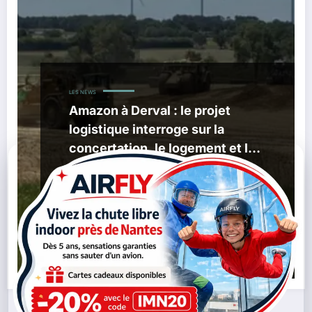
LES NEWS
Amazon à Derval : le projet
logistique interroge sur la
concertation, le logement et les
transports
,
04/06/2026
Amazon Derval
Châteaubriant-
,
,
,
,
,
Derval
Emploi
Logement
Logistique
Loire-Atlantique
,
PCF
Transports
Lire la suite