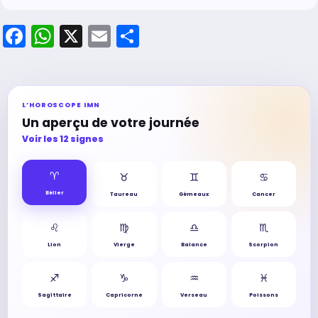
Facebook
WhatsApp
X
Email
Partager
L’HOROSCOPE IMN
Un aperçu de votre journée
Voir les 12 signes
♈︎
♉︎
♊︎
♋︎
Bélier
Taureau
Gémeaux
Cancer
♌︎
♍︎
♎︎
♏︎
Lion
Vierge
Balance
Scorpion
♐︎
♑︎
♒︎
♓︎
Sagittaire
Capricorne
Verseau
Poissons