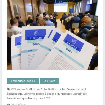
Entreprises Locales
Les News
,
,
CCI Nantes St-Nazaire
Collectivités Locales
Développement
,
,
,
Économique
Économie Locale
Élections Municipales
Entreprises
,
Loire-Atlantique
Municipales 2026