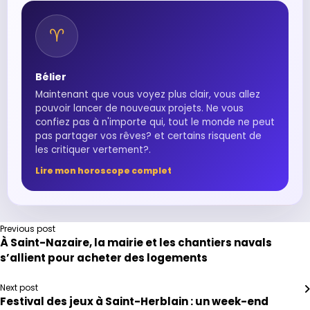
♈︎
Bélier
Maintenant que vous voyez plus clair, vous allez
pouvoir lancer de nouveaux projets. Ne vous
confiez pas à n'importe qui, tout le monde ne peut
pas partager vos rêves? et certains risquent de
les critiquer vertement?.
Lire mon horoscope complet
Previous post
À Saint-Nazaire, la mairie et les chantiers navals
s’allient pour acheter des logements
Next post
Festival des jeux à Saint-Herblain : un week-end