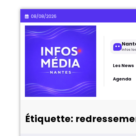
Aller
08/08/2026
au
contenu
Nant
Infos lo
Les News
Agenda
Étiquette: redressemen