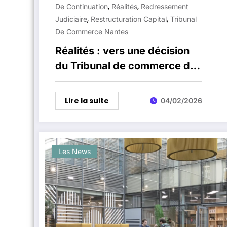
,
,
De Continuation
Réalités
Redressement
,
,
Judiciaire
Restructuration Capital
Tribunal
De Commerce Nantes
Réalités : vers une décision
du Tribunal de commerce de
Nantes sur le plan de
redressement
Lire la suite
04/02/2026
Les News