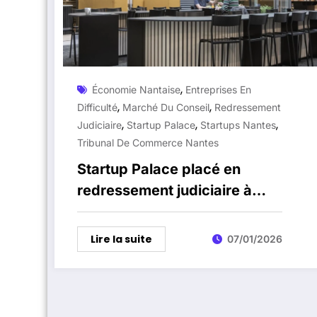
,
Économie Nantaise
Entreprises En
,
,
Difficulté
Marché Du Conseil
Redressement
,
,
,
Judiciaire
Startup Palace
Startups Nantes
Tribunal De Commerce Nantes
Startup Palace placé en
redressement judiciaire à
Nantes après dix ans dans
l’écosystème entrepreneurial
Lire la suite
07/01/2026