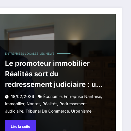
ENTREPRISES LOCALES
LES NEWS
Le promoteur immobilier
Réalités sort du
redressement judiciaire : un
plan validé à Nantes
,
,
18/02/2026
Économie
Entreprise Nantaise
,
,
,
Immobilier
Nantes
Réalités
Redressement
,
,
Judiciaire
Tribunal De Commerce
Urbanisme
Lire la suite