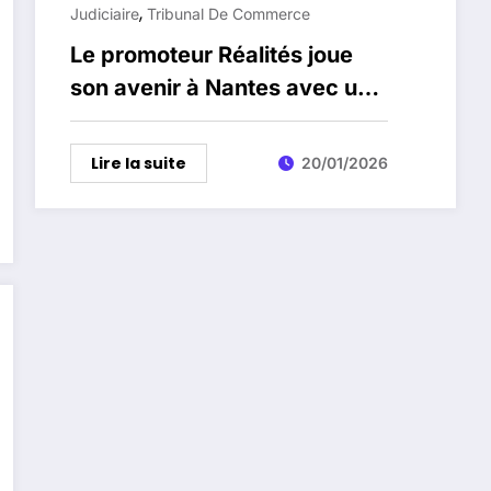
,
Judiciaire
Tribunal De Commerce
Le promoteur Réalités joue
son avenir à Nantes avec un
plan de redressement soumis
aux actionnaires
Lire la suite
20/01/2026