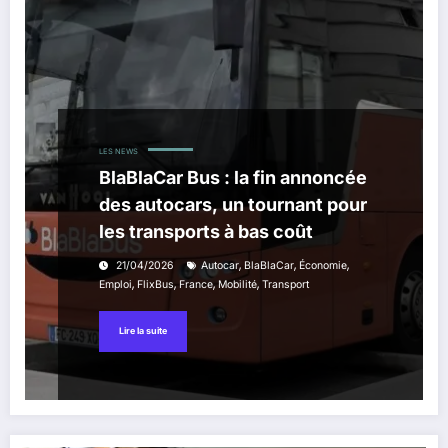
LES NEWS
BlaBlaCar Bus : la fin annoncée
des autocars, un tournant pour
les transports à bas coût
,
,
,
21/04/2026
Autocar
BlaBlaCar
Économie
,
,
,
,
Emploi
FlixBus
France
Mobilité
Transport
Lire la suite