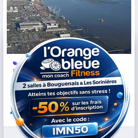
Autoroute De La Mer
Écologie
Économie
Gijón
,
,
,
,
Pays De La Loire
Port De Nantes
Saint-Nazaire
,
,
,
Transport Maritime
Vers une possible relance de l’autoroute de
la mer entre Saint-Nazaire et Gijón
Lire la suite
07/10/2025