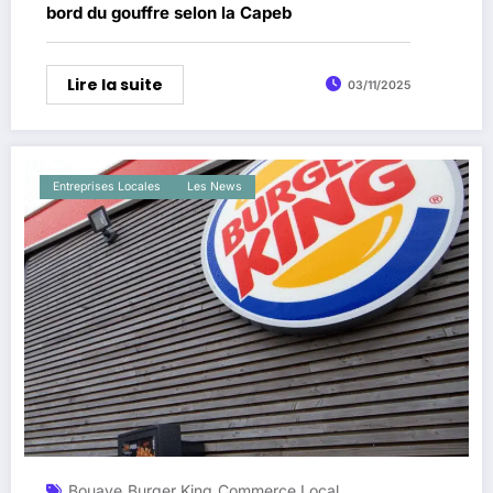
bord du gouffre selon la Capeb
Lire la suite
03/11/2025
Entreprises Locales
Les News
Bouaye
Burger King
Commerce Local
,
,
,