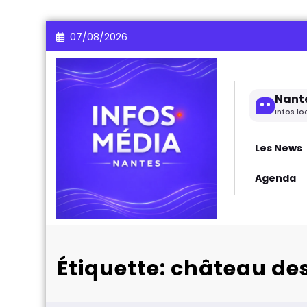
Aller
07/08/2026
au
contenu
Nant
Infos lo
Les News
Agenda
Étiquette: château de