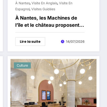
,
,
À Nantes
Visite En Anglais
Visite En
,
Espagnol
Visites Guidées
À Nantes, les Machines de
l’île et le château proposent
des visites en anglais et en
espagnol
Lire la suite
14/07/2026
Culture