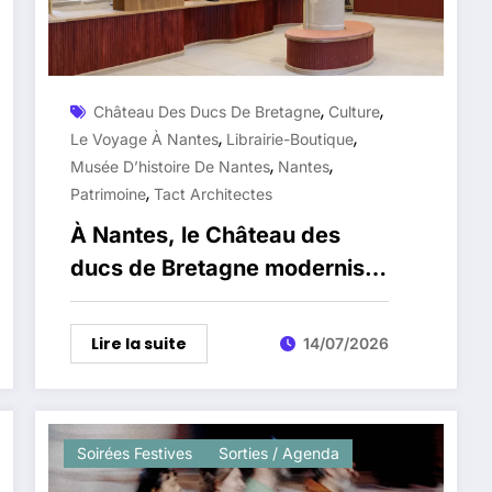
,
,
Château Des Ducs De Bretagne
Culture
,
,
Le Voyage À Nantes
Librairie-Boutique
,
,
Musée D’histoire De Nantes
Nantes
,
Patrimoine
Tact Architectes
À Nantes, le Château des
ducs de Bretagne modernise
l’accueil de ses visiteurs
Lire la suite
14/07/2026
Soirées Festives
Sorties / Agenda