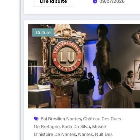
Lire la suite
09/07/2026
Culture
,
Bal Brésilien Nantes
Château Des Ducs
,
,
De Bretagne
Karla Da Silva
Musée
,
,
D’histoire De Nantes
Nantes
Nuit Des