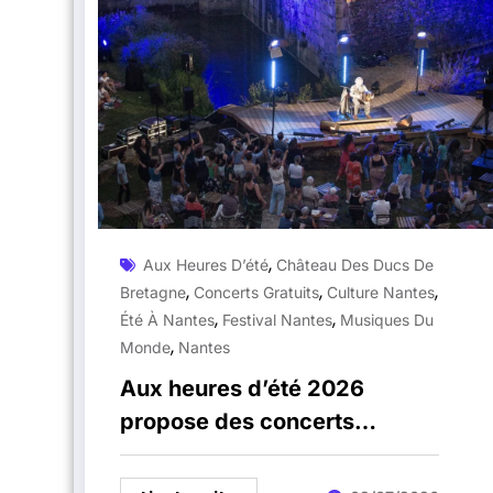
,
Aux Heures D’été
Château Des Ducs De
,
,
,
Bretagne
Concerts Gratuits
Culture Nantes
,
,
Été À Nantes
Festival Nantes
Musiques Du
,
Monde
Nantes
Aux heures d’été 2026
propose des concerts
gratuits dans les douves du
château à Nantes