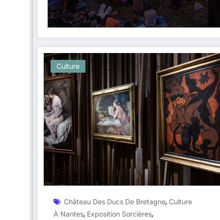
Culture
,
Château Des Ducs De Bretagne
Culture
,
,
À Nantes
Exposition Sorcières