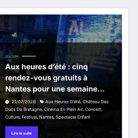
CULTURE
Aux heures d’été : cinq
rendez-vous gratuits à
Nantes pour une semaine
entre musiques, cinéma et
,
21/07/2026
Aux Heures D’été
Château Des
,
,
,
littérature
Ducs De Bretagne
Cinéma En Plein Air
Concert
,
,
,
Culture
Festival
Nantes
Spectacle Enfant
Lire la suite