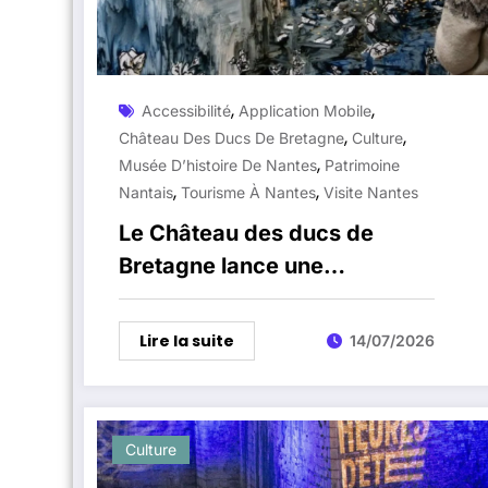
,
,
Accessibilité
Application Mobile
,
,
Château Des Ducs De Bretagne
Culture
,
Musée D’histoire De Nantes
Patrimoine
,
,
Nantais
Tourisme À Nantes
Visite Nantes
Le Château des ducs de
Bretagne lance une
application gratuite pour
accompagner les visiteurs
Lire la suite
14/07/2026
Culture