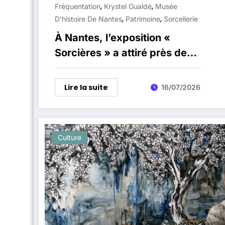
,
,
Fréquentation
Krystel Gualdé
Musée
,
,
D’histoire De Nantes
Patrimoine
Sorcellerie
À Nantes, l’exposition «
Sorcières » a attiré près de
110 000 visiteurs au Château
des ducs
Lire la suite
16/07/2026
Culture