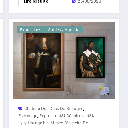
Lire la suite
25/06/2026
Expositions
Sorties / Agenda
,
Château Des Ducs De Bretagne
,
,
Esclavage
Expression(s) Décoloniale(s)
,
Lylly Houngnihin
Musée D’histoire De