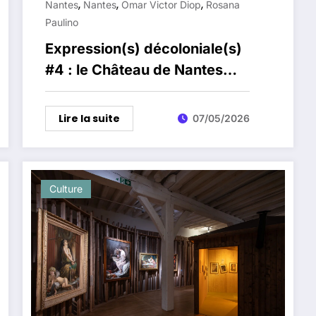
,
,
,
Nantes
Nantes
Omar Victor Diop
Rosana
Paulino
Expression(s) décoloniale(s)
#4 : le Château de Nantes
ouvre un nouveau dialogue
sur l’histoire coloniale
Lire la suite
07/05/2026
Culture