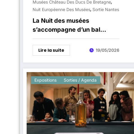
,
Musées Château Des Ducs De Bretagne
,
Nuit Européenne Des Musées
Sortie Nantes
La Nuit des musées
s’accompagne d’un bal
brésilien au Château des
ducs de Bretagne
Lire la suite
19/05/2026
Expositions
Sorties / Agenda