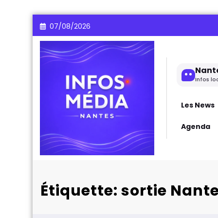
Aller
07/08/2026
au
contenu
Nant
Infos lo
Les News
Agenda
Étiquette: sortie Nant