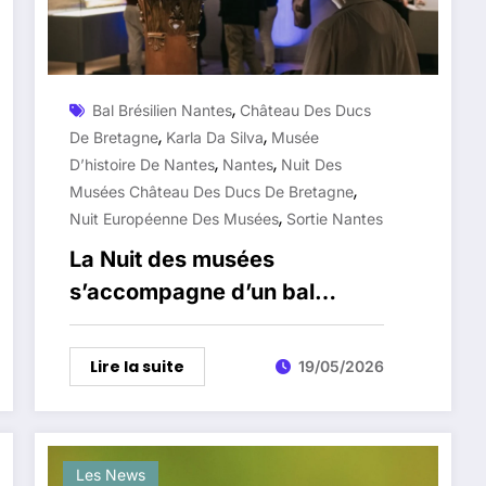
,
Bal Brésilien Nantes
Château Des Ducs
,
,
De Bretagne
Karla Da Silva
Musée
,
,
D’histoire De Nantes
Nantes
Nuit Des
,
Musées Château Des Ducs De Bretagne
,
Nuit Européenne Des Musées
Sortie Nantes
La Nuit des musées
s’accompagne d’un bal
brésilien au Château des
ducs de Bretagne
Lire la suite
19/05/2026
Les News