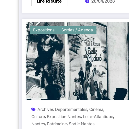
Lire la suite
26/04/2026
Expositions
Sorties / Agenda
,
,
Archives Départementales
Cinéma
,
,
,
Culture
Exposition Nantes
Loire-Atlantique
,
,
Nantes
Patrimoine
Sortie Nantes