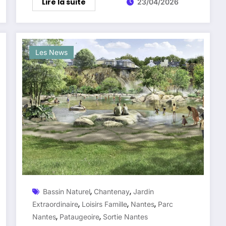
Lire la suite
23/04/2026
Les News
,
,
Bassin Naturel
Chantenay
Jardin
,
,
,
Extraordinaire
Loisirs Famille
Nantes
Parc
,
,
Nantes
Pataugeoire
Sortie Nantes