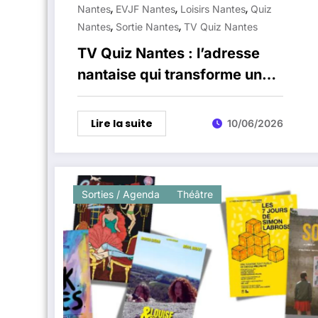
,
,
,
Nantes
EVJF Nantes
Loisirs Nantes
Quiz
,
,
Nantes
Sortie Nantes
TV Quiz Nantes
TV Quiz Nantes : l’adresse
nantaise qui transforme une
sortie entre amis en vrai jeu
télévisé
Lire la suite
10/06/2026
Sorties / Agenda
Théâtre