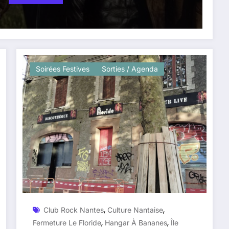
Soirées Festives
Sorties / Agenda
,
,
Club Rock Nantes
Culture Nantaise
,
,
Fermeture Le Floride
Hangar À Bananes
Île