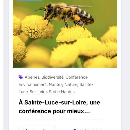
,
,
,
Abeilles
Biodiversité
Conférence
,
,
,
Environnement
Nantes
Nature
Sainte-
,
Luce-Sur-Loire
Sortie Nantes
À Sainte-Luce-sur-Loire, une
conférence pour mieux
comprendre la diversité des
abeilles le 29 avril 2026