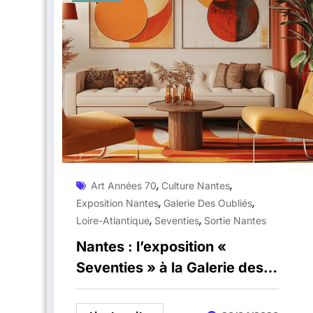
,
,
Art Années 70
Culture Nantes
,
,
Exposition Nantes
Galerie Des Oubliés
,
,
Loire-Atlantique
Seventies
Sortie Nantes
Nantes : l’exposition «
Seventies » à la Galerie des
Oubliés met les années 70 à
l’honneur