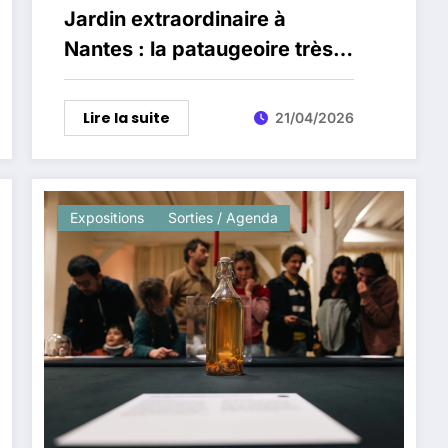
Jardin extraordinaire à
Nantes : la pataugeoire très
attendue ouvrira au
printemps 2026
Lire la suite
21/04/2026
Expositions
Sorties / Agenda