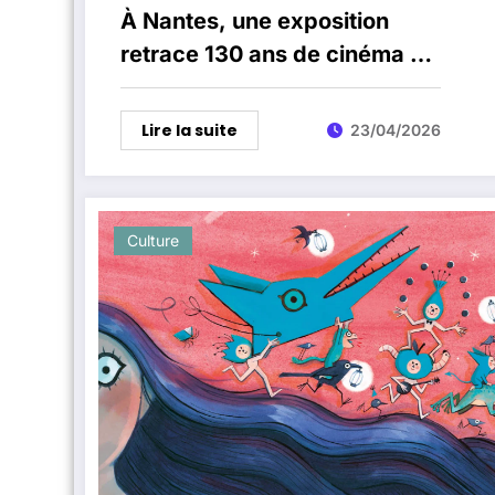
À Nantes, une exposition
retrace 130 ans de cinéma en
Loire-Atlantique aux Archives
départementales
Lire la suite
23/04/2026
Culture