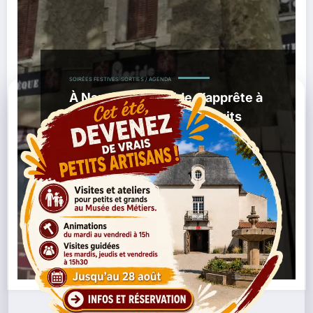
SOIRÉES FESTIVES
SORTIES / AGENDA
À Nantes, Le Floride s’apprête à
fermer après 47 ans de nuits
rock
,
02/06/2026
Club Rock Nantes
Culture
,
,
,
Nantaise
Fermeture Le Floride
Hangar À Bananes
Île De
,
,
,
Nantes
Le Floride Nantes
Sortie Nantes
Vie Nocturne
Nantes
Lire la suite