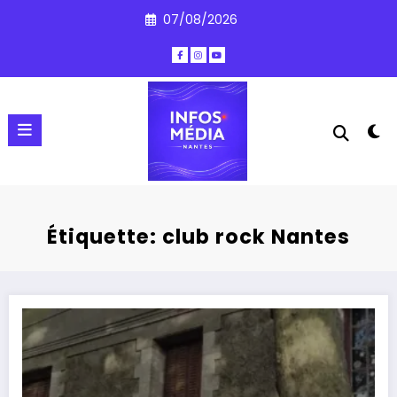
Aller
07/08/2026
au
contenu
Étiquette: club rock Nantes