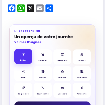
Facebook
WhatsApp
X
Email
Partager
L’HOROSCOPE IMN
Un aperçu de votre journée
Voir les 12 signes
♈︎
♉︎
♊︎
♋︎
Bélier
Taureau
Gémeaux
Cancer
♌︎
♍︎
♎︎
♏︎
Lion
Vierge
Balance
Scorpion
♐︎
♑︎
♒︎
♓︎
Sagittaire
Capricorne
Verseau
Poissons