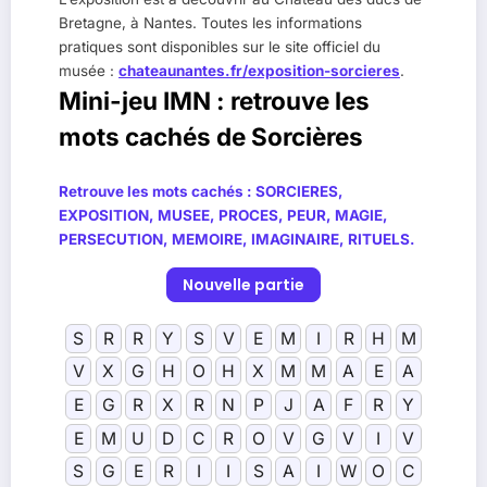
Bretagne, à Nantes. Toutes les informations
pratiques sont disponibles sur le site officiel du
musée :
chateaunantes.fr/exposition-sorcieres
.
Mini-jeu IMN : retrouve les
mots cachés de Sorcières
Retrouve les mots cachés :
SORCIERES,
EXPOSITION, MUSEE, PROCES, PEUR, MAGIE,
PERSECUTION, MEMOIRE, IMAGINAIRE, RITUELS
.
Nouvelle partie
S
R
R
Y
S
V
E
M
I
R
H
M
V
X
G
H
O
H
X
M
M
A
E
A
E
G
R
X
R
N
P
J
A
F
R
Y
E
M
U
D
C
R
O
V
G
V
I
V
S
G
E
R
I
I
S
A
I
W
O
C