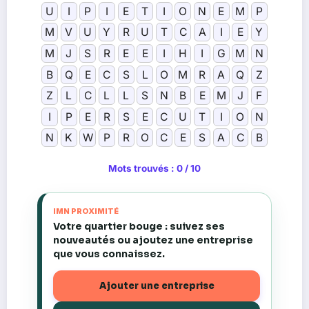
U
I
P
I
E
T
I
O
N
E
M
P
M
V
U
Y
R
U
T
C
A
I
E
Y
M
J
S
R
E
E
I
H
I
G
M
N
B
Q
E
C
S
L
O
M
R
A
Q
Z
Z
L
C
L
L
S
N
B
E
M
J
F
I
P
E
R
S
E
C
U
T
I
O
N
N
K
W
P
R
O
C
E
S
A
C
B
Mots trouvés : 0 / 10
IMN PROXIMITÉ
Votre quartier bouge : suivez ses
nouveautés ou ajoutez une entreprise
que vous connaissez.
Ajouter une entreprise