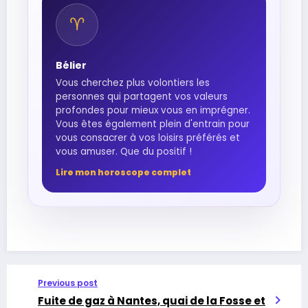
♈︎
Bélier
Vous cherchez plus volontiers les
personnes qui partagent vos valeurs
profondes pour mieux vous en imprégner.
Vous êtes également plein d'entrain pour
vous consacrer à vos loisirs préférés et
vous amuser. Que du positif !
Lire mon horoscope complet
Previous post
Fuite de gaz à Nantes, quai de la Fosse et