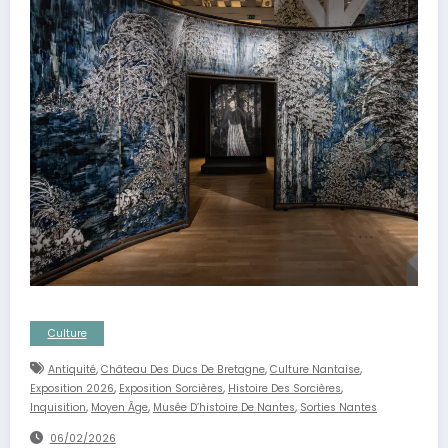
Culture
,
,
,
Antiquité
Château Des Ducs De Bretagne
Culture Nantaise
,
,
,
Exposition 2026
Exposition Sorcières
Histoire Des Sorcières
,
,
,
Inquisition
Moyen Âge
Musée D’histoire De Nantes
Sorties Nantes
06/02/2026