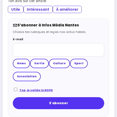
Ton avis sur cet article
Utile
Intéressant
À améliorer
S’abonner à Infos Média Nantes
Choisis tes rubriques et reçois nos actus hebdo.
E-mail
News
Sortie
Culture
Sport
Association
Top, je valide la RGPD