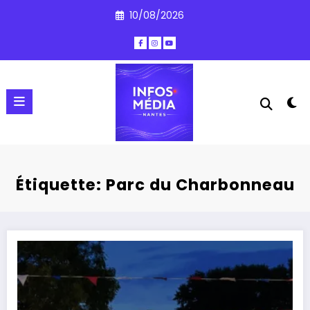
Aller
10/08/2026
au
contenu
Étiquette: Parc du Charbonneau