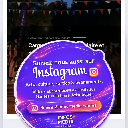
SOIRÉES FESTIVES
SORTIES / AGENDA
Carquefou : un bal populaire et
des animations au parc du
Charbonneau le 13 juillet
,
,
06/07/2026
Animations Famille
Bal Populaire
,
,
,
Carquefou
Fête Nationale
Loire-Atlantique
Parc Du
,
Charbonneau
Sortir À Nantes
Lire la suite