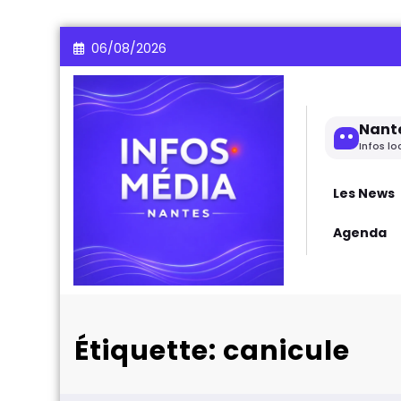
Aller
06/08/2026
au
contenu
Nant
Infos lo
Les News
Agenda
Étiquette: canicule