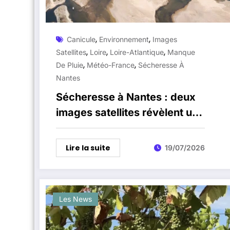
,
,
Canicule
Environnement
Images
,
,
,
Satellites
Loire
Loire-Atlantique
Manque
,
,
De Pluie
Météo-France
Sécheresse À
Nantes
Sécheresse à Nantes : deux
images satellites révèlent un
paysage transformé en
quelques semaines
Lire la suite
19/07/2026
Les News