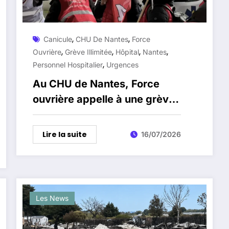
,
,
Canicule
CHU De Nantes
Force
,
,
,
,
Ouvrière
Grève Illimitée
Hôpital
Nantes
,
Personnel Hospitalier
Urgences
Au CHU de Nantes, Force
ouvrière appelle à une grève
illimitée dès le 19 juillet
Lire la suite
16/07/2026
Les News