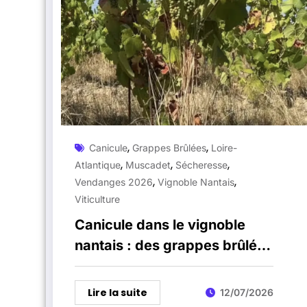
,
,
Canicule
Grappes Brûlées
Loire-
,
,
,
Atlantique
Muscadet
Sécheresse
,
,
Vendanges 2026
Vignoble Nantais
Viticulture
Canicule dans le vignoble
nantais : des grappes brûlées
et une récolte sous tension
Lire la suite
12/07/2026