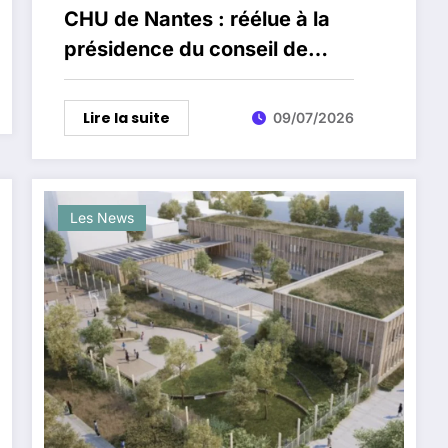
CHU de Nantes : réélue à la
présidence du conseil de
surveillance, Johanna
Rolland défend un débat
Lire la suite
09/07/2026
“basé sur des faits”
Les News