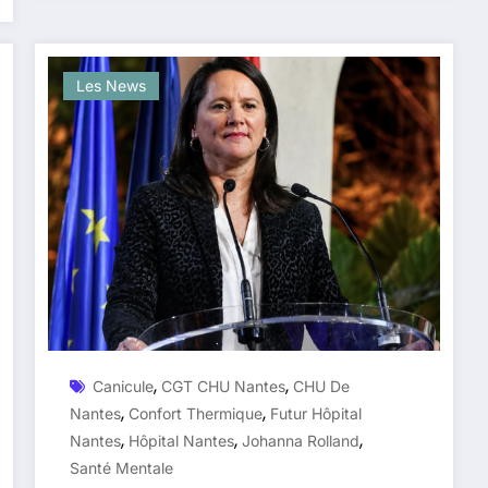
Les News
,
,
Canicule
CGT CHU Nantes
CHU De
,
,
Nantes
Confort Thermique
Futur Hôpital
,
,
,
Nantes
Hôpital Nantes
Johanna Rolland
Santé Mentale