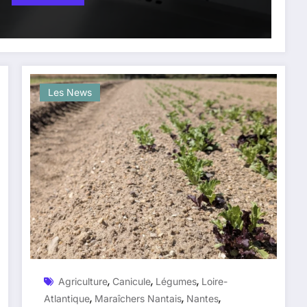
Les News
,
,
,
Agriculture
Canicule
Légumes
Loire-
,
,
,
Atlantique
Maraîchers Nantais
Nantes