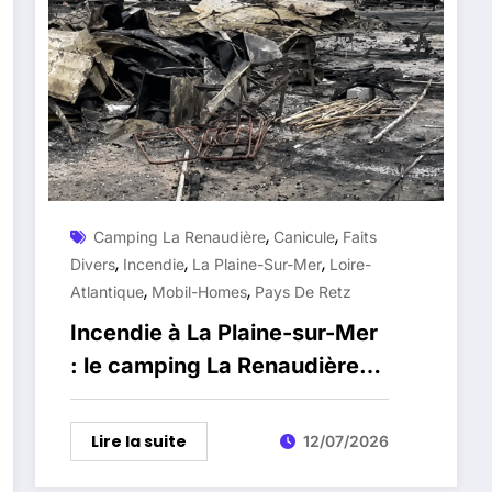
,
,
Camping La Renaudière
Canicule
Faits
,
,
,
Divers
Incendie
La Plaine-Sur-Mer
Loire-
,
,
Atlantique
Mobil-Homes
Pays De Retz
Incendie à La Plaine-sur-Mer
: le camping La Renaudière
dévasté en pleine saison
Lire la suite
12/07/2026