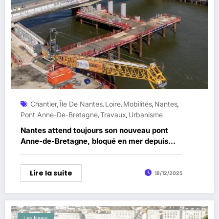
Chantier
Île De Nantes
Loire
Mobilités
Nantes
,
,
,
,
,
Pont Anne-De-Bretagne
Travaux
Urbanisme
,
,
Nantes attend toujours son nouveau pont
Anne-de-Bretagne, bloqué en mer depuis
des semaines
Lire la suite
18/12/2025
Les News