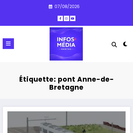
Aller
07/08/2026
au
contenu
Étiquette: pont Anne-de-
Bretagne