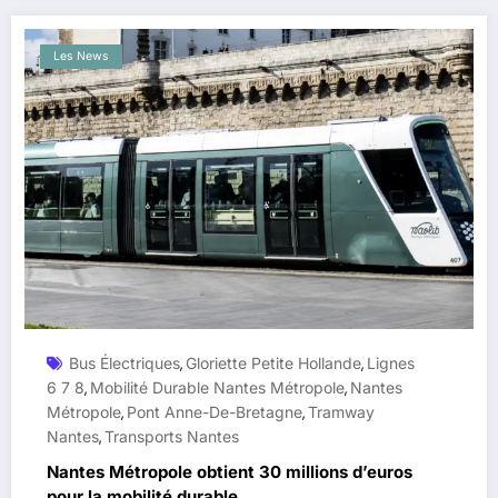
Les News
Bus Électriques
Gloriette Petite Hollande
Lignes
,
,
6 7 8
Mobilité Durable Nantes Métropole
Nantes
,
,
Métropole
Pont Anne-De-Bretagne
Tramway
,
,
Nantes
Transports Nantes
,
Nantes Métropole obtient 30 millions d’euros
pour la mobilité durable