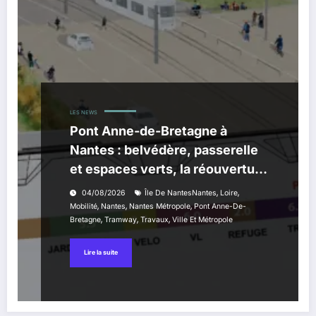
LES NEWS
Pont Anne-de-Bretagne à
Nantes : belvédère, passerelle
et espaces verts, la réouverture
approche
,
,
04/08/2026
Île De NantesNantes
Loire
,
,
,
Mobilité
Nantes
Nantes Métropole
Pont Anne-De-
,
,
,
Bretagne
Tramway
Travaux
Ville Et Métropole
Lire la suite