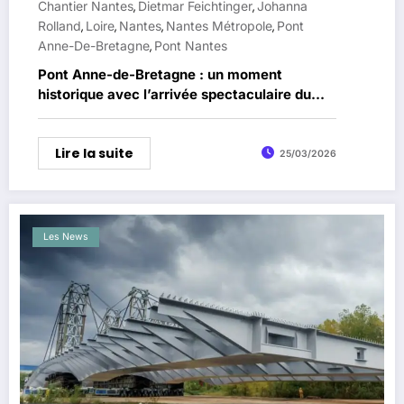
Chantier Nantes
Dietmar Feichtinger
Johanna
,
,
Rolland
Loire
Nantes
Nantes Métropole
Pont
,
,
,
,
Anne-De-Bretagne
Pont Nantes
,
Pont Anne-de-Bretagne : un moment
historique avec l’arrivée spectaculaire du
tablier à Nantes
Lire la suite
25/03/2026
Les News