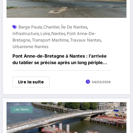
Barge Paula
Chantier
Île De Nantes
,
,
,
Infrastructure
Loire
Nantes
Pont Anne-De-
,
,
,
Bretagne
Transport Maritime
Travaux Nantes
,
,
,
Urbanisme Nantes
Pont Anne-de-Bretagne à Nantes : l’arrivée
du tablier se précise après un long périple
maritime
Lire la suite
04/03/2026
Les News