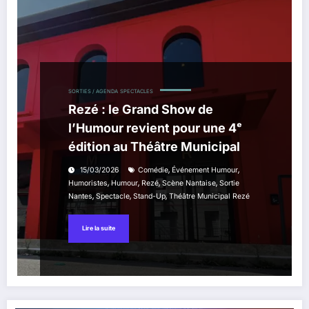
SORTIES / AGENDA
SPECTACLES
Rezé : le Grand Show de
l’Humour revient pour une 4ᵉ
édition au Théâtre Municipal
,
,
15/03/2026
Comédie
Événement Humour
,
,
,
,
Humoristes
Humour
Rezé
Scène Nantaise
Sortie
,
,
,
Nantes
Spectacle
Stand-Up
Théâtre Municipal Rezé
Lire la suite