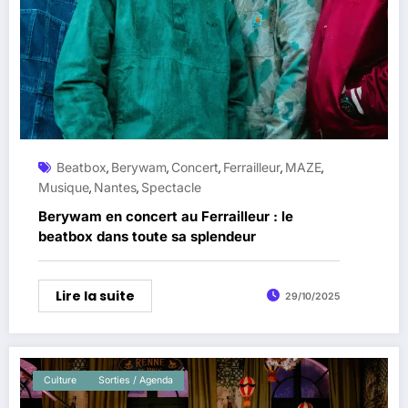
Beatbox
Berywam
Concert
Ferrailleur
MAZE
,
,
,
,
,
Musique
Nantes
Spectacle
,
,
Berywam en concert au Ferrailleur : le
beatbox dans toute sa splendeur
Lire la suite
29/10/2025
Culture
Sorties / Agenda