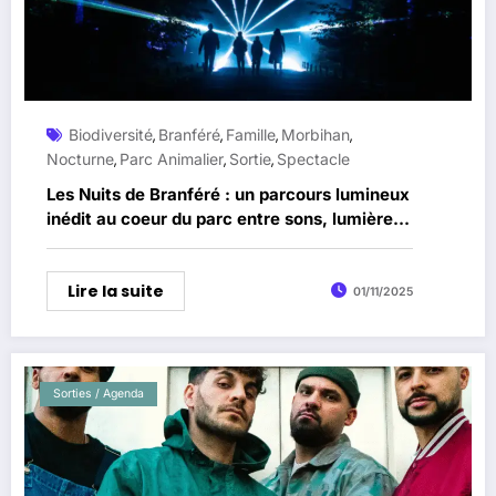
Biodiversité
Branféré
Famille
Morbihan
,
,
,
,
Nocturne
Parc Animalier
Sortie
Spectacle
,
,
,
Les Nuits de Branféré : un parcours lumineux
inédit au coeur du parc entre sons, lumières
et nature
Lire la suite
01/11/2025
Sorties / Agenda