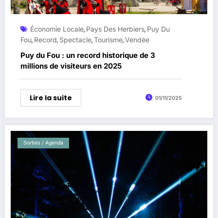
Économie Locale
Pays Des Herbiers
Puy Du
,
,
Fou
Record
Spectacle
Tourisme
Vendée
,
,
,
,
Puy du Fou : un record historique de 3
millions de visiteurs en 2025
Lire la suite
01/11/2025
Sorties / Agenda