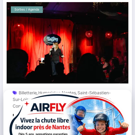
Sorties / Agenda
Billetterie
Humoristes
Nantes
Saint-Sébastien-
,
,
,
Sur-Loire
Sortie
Spectacle
Stand-Up
Tontons Bar
,
,
,
,
Comedy Club
Les Tontons Bar Comedy Club : le nouveau
spot du stand-up à Saint-Sébastien-sur-Loire