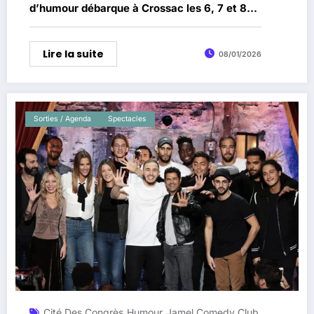
d’humour débarque à Crossac les 6, 7 et 8
février 2026
Lire la suite
08/01/2026
Sorties / Agenda
Spectacles
Cité Des Congrès
Humour
Jamel Comedy Club
,
,
,