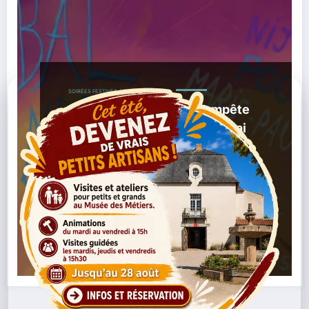
SOIRÉES FESTIVES
SORTIES / AGENDA
Saint-Nazaire : le Bal Tempête
fait vibrer l’Alvéole 12 le 2 mai
2026
,
,
,
21/04/2026
Bal
Danse
Électrofolk
Événement
,
,
,
,
Culturel
Loire-Atlantique
Musique
Podo
Saint-
Nazaire
Lire la suite