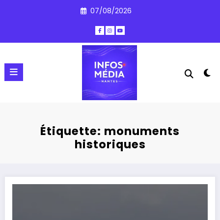
Aller
07/08/2026
au
contenu
Étiquette: monuments
historiques