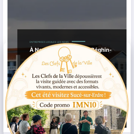
ENTREPRISES LOCALES
LES NEWS
À Nantes, l’usine bleue Béghin-
Say protégée au titre des
monuments historiques
,
,
06/05/2026
Île De Nantes
Loire-Atlantique
,
,
Monuments Historiques
Patrimoine Industriel
Raffinerie
,
,
,
Sucre
Tereos
Usine Béghin-Say Nantes
Usine Bleue
Nantes
Lire la suite