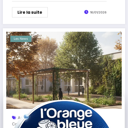
Lire la suite
16/01/2026
Les News
Appel À Projets
Biodiversité
Chaleur Urbaine
,
,
,
Cours De Récréation
Éducation Environnementale
,
,