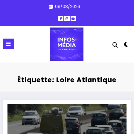
Aller
09/08/2026
au
contenu
Étiquette: Loire Atlantique