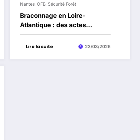
,
,
Nantes
OFB
Sécurité Forêt
Braconnage en Loire-
Atlantique : des actes
illégaux qui inquiètent
chasseurs et autorités
Lire la suite
23/03/2026