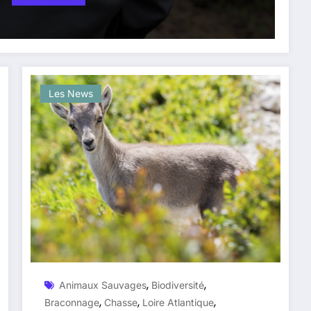
Les News
,
,
Animaux Sauvages
Biodiversité
,
,
,
Braconnage
Chasse
Loire Atlantique