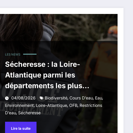
LES NEWS
Sécheresse : la Loire-
Atlantique parmi les
départements les plus
touchés, alerte l’Office
,
,
,
04/08/2026
Biodiversité
Cours D’eau
Eau
,
,
,
français de la biodiversité
Environnement
Loire-Atlantique
OFB
Restrictions
,
D’eau
Sécheresse
Lire la suite