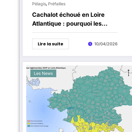
,
Pélagis
Préfailles
Cachalot échoué en Loire
Atlantique : pourquoi les
secours ont renoncé au
sauvetage
Lire la suite
10/04/2026
Les News