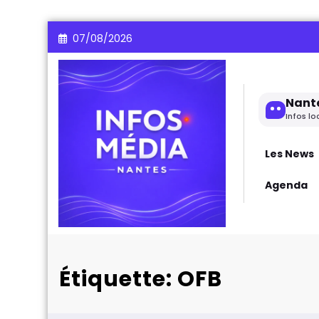
Aller
07/08/2026
au
contenu
Nant
Infos lo
Les News
Agenda
Étiquette: OFB