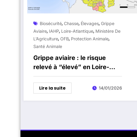
,
,
,
Biosécurité
Chasse
Élevages
Grippe
,
,
,
Aviaire
IAHP
Loire-Atlantique
Ministère De
,
,
,
L’Agriculture
OFB
Protection Animale
Santé Animale
Grippe aviaire : le risque
relevé à “élevé” en Loire-
Atlantique, des restrictions
renforcées en vigueur
Lire la suite
14/01/2026