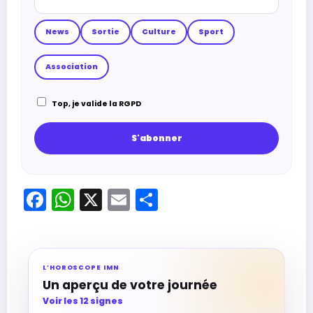
News
Sortie
Culture
Sport
Association
Top, je valide la RGPD
Facebook
WhatsApp
X
Email
Partager
L’HOROSCOPE IMN
Un aperçu de votre journée
Voir les 12 signes