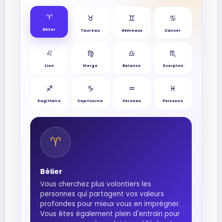
♈︎
♉︎
♊︎
♋︎
Bélier
Taureau
Gémeaux
Cancer
♌︎
♍︎
♎︎
♏︎
Lion
Vierge
Balance
Scorpion
♐︎
♑︎
♒︎
♓︎
Sagittaire
Capricorne
Verseau
Poissons
♈︎
Bélier
Vous cherchez plus volontiers les
personnes qui partagent vos valeurs
profondes pour mieux vous en imprégner.
Vous êtes également plein d'entrain pour