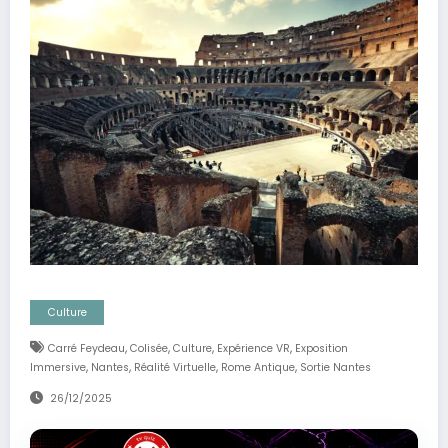
Culture
,
,
,
,
Carré Feydeau
Colisée
Culture
Expérience VR
Exposition
,
,
,
,
Immersive
Nantes
Réalité Virtuelle
Rome Antique
Sortie Nantes
26/12/2025