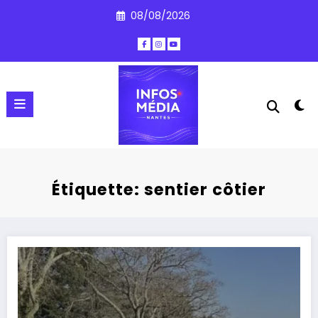
Aller
08/08/2026
au
contenu
Étiquette: sentier côtier