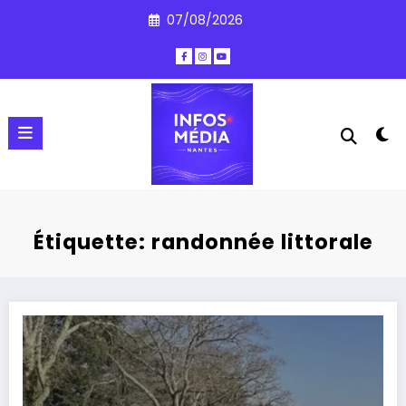
Aller
07/08/2026
au
contenu
Étiquette: randonnée littorale