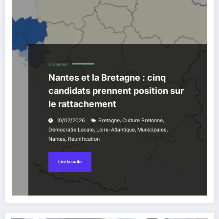
LES NEWS
Nantes et la Bretagne : cinq
candidats prennent position sur
le rattachement
,
,
10/02/2026
Bretagne
Culture Bretonne
,
,
,
Démocratie Locale
Loire-Atlantique
Municipales
,
Nantes
Réunification
Lire la suite