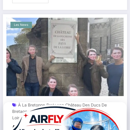
Les News
À La Bretonne
Bretagne
Château Des Ducs De
,
,
Bretagne
Loire-Atlantique
Nantes
Pays De La
,
,
,
Loire
Politique Régionale
Réunification
,
,
Action éclair pour la réunification : des