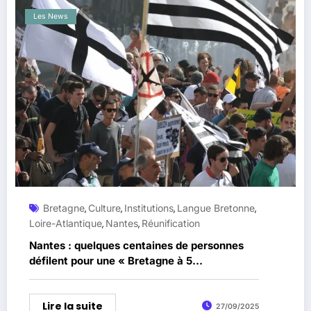
Les News
Bretagne
Culture
Institutions
Langue Bretonne
,
,
,
,
Loire-Atlantique
Nantes
Réunification
,
,
Nantes : quelques centaines de personnes
défilent pour une « Bretagne à 5
départements »
Lire la suite
27/09/2025