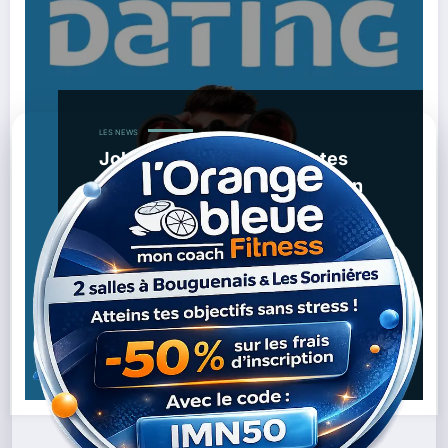
LES NEWS
Job Dating & Emploi : Nantes
Métropole Habitat organise un
grand événement le 27
novembre
,
,
23/11/2025
ATDEC Emploi
Emploi Local
Job
,
,
,
Dating
Maintenance Immobilière
Nantes
Nantes
,
,
Métropole Habitat
Partenaires Emploi
Recrutement
Lire la suite