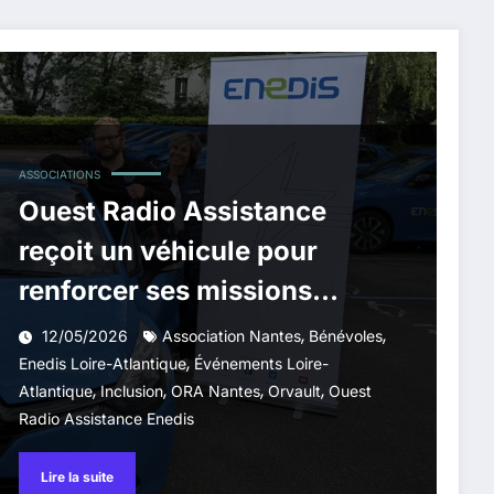
ASSOCIATIONS
Ouest Radio Assistance
reçoit un véhicule pour
renforcer ses missions
bénévoles
,
,
12/05/2026
Association Nantes
Bénévoles
,
Enedis Loire-Atlantique
Événements Loire-
,
,
,
,
Atlantique
Inclusion
ORA Nantes
Orvault
Ouest
Radio Assistance Enedis
Lire la suite