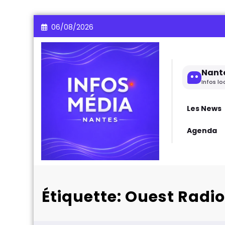
Aller
06/08/2026
au
contenu
Nant
Infos lo
Les News
Agenda
Étiquette: Ouest Radi