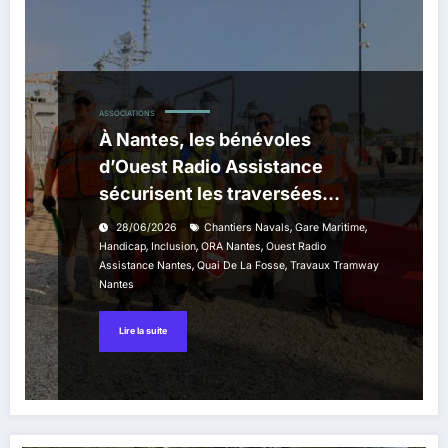
ASSOCIATIONS
À Nantes, les bénévoles
d’Ouest Radio Assistance
sécurisent les traversées
pendant les travaux du tramway
,
,
28/06/2026
Chantiers Navals
Gare Maritime
,
,
,
Handicap
Inclusion
ORA Nantes
Ouest Radio
,
,
Assistance Nantes
Quai De La Fosse
Travaux Tramway
Nantes
Lire la suite