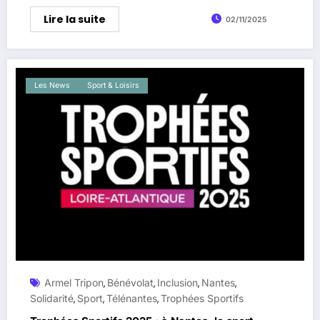
Lire la suite
02/11/2025
Les News
Sport & Loisirs
Armel Tripon
Bénévolat
Inclusion
Nantes
,
,
,
,
Solidarité
Sport
Télénantes
Trophées Sportifs
,
,
,