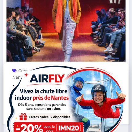
Créateurs Locaux
Défilés
Inclusion
Mode
,
,
,
,
Nantes
Nantes Fashion Week
,
Nantes Fashion Week : « rendre la mode
accessible à tous »
Lire la suite
25/09/2025