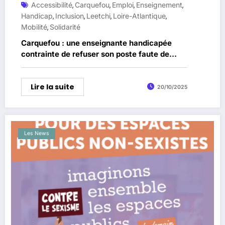
Accessibilité
Carquefou
Emploi
Enseignement
,
,
,
,
Handicap
Inclusion
Leetchi
Loire-Atlantique
,
,
,
,
Mobilité
Solidarité
,
Carquefou : une enseignante handicapée
contrainte de refuser son poste faute de
véhicule adapté
Lire la suite
20/10/2025
Les News