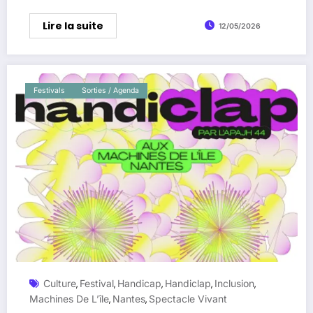
Lire la suite
12/05/2026
Festivals
Sorties / Agenda
Culture
Festival
Handicap
Handiclap
Inclusion
,
,
,
,
,
Machines De L’île
Nantes
Spectacle Vivant
,
,