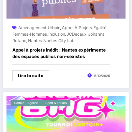
Aménagement Urbain
Appel À Projets
Égalité
,
,
Femmes-Hommes
Inclusion
JCDecaux
Johanna
,
,
,
Rolland
Nantes
Nantes City Lab
,
,
Appel à projets inédit : Nantes expérimente
des espaces publics non-sexistes
Lire la suite
15/10/2025
Sorties / Agenda
Sport & Loisirs