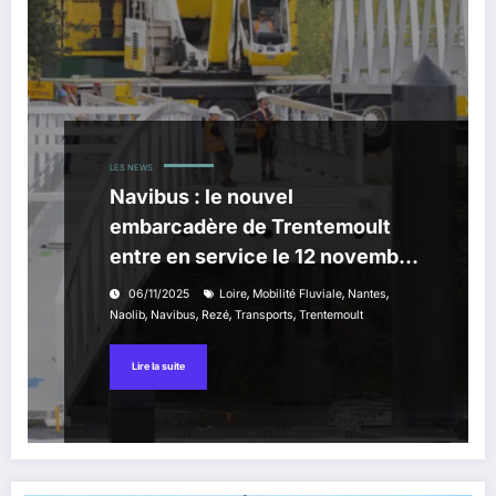
LES NEWS
Navibus : le nouvel
embarcadère de Trentemoult
entre en service le 12 novembre
à Nantes
,
,
,
06/11/2025
Loire
Mobilité Fluviale
Nantes
,
,
,
,
Naolib
Navibus
Rezé
Transports
Trentemoult
Lire la suite