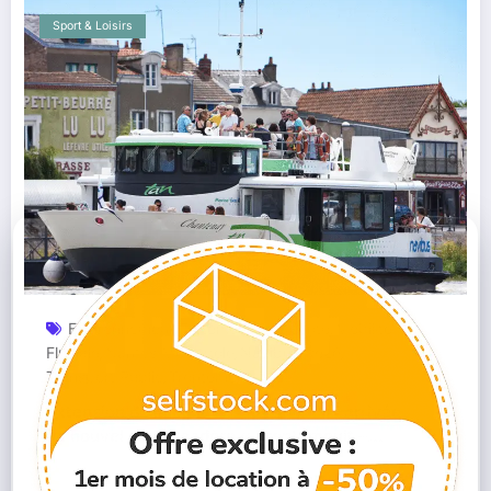
Sport & Loisirs
Environnement
Fortement Fréquenté
Mobilité
,
,
Fluviale
Nantes Métropole
Navibus
Rezé
,
,
,
,
Transport Public
Trentemoult
,
Extension de la ligne N2 du Navibus : arrivée
du nouvel embarcadère « Trentemoult –
Sablières » automne 2025