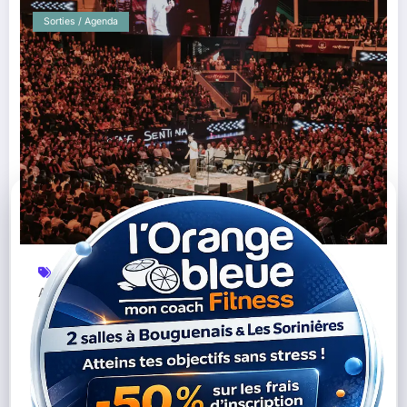
Sorties / Agenda
Événement Culturel Nantes
Février 2026
H
,
,
Arena
Humour
Micro Comedy Club
Nantes
,
,
,
,
Spectacle Vivant
Stand-Up
,
Micro 360° Arena : deux soirées de stand-up
XXL à la H Arena de Nantes en février 2026