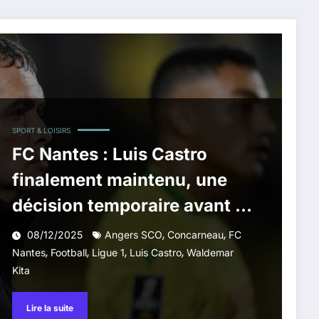
SPORT & LOISIRS
FC Nantes : Luis Castro
finalement maintenu, une
décision temporaire avant la
trêve
,
,
08/12/2025
Angers SCO
Concarneau
FC
,
,
,
,
Nantes
Football
Ligue 1
Luis Castro
Waldemar
Kita
Lire la suite