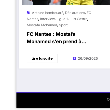
,
,
Antoine Kombouaré
Déclarations
FC
,
,
,
,
Nantes
Interview
Ligue 1
Luis Castro
,
Mostafa Mohamed
Sport
FC Nantes : Mostafa
Mohamed s’en prend à
Antoine Kombouaré et
encense Luis Castro
Lire la suite
26/09/2025
©