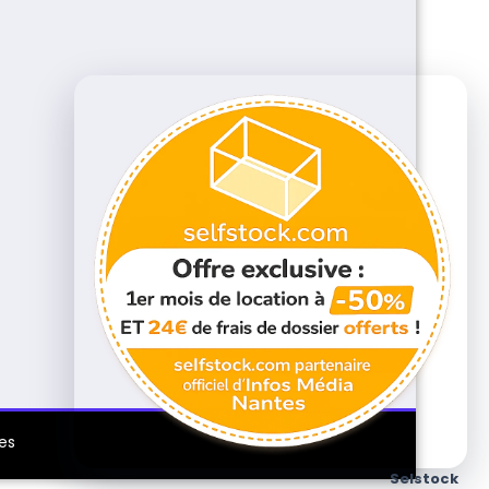
es
Selstock