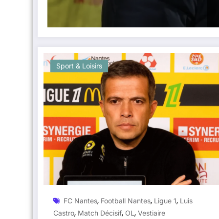
Sport & Loisirs
,
,
,
FC Nantes
Football Nantes
Ligue 1
Luis
,
,
,
Castro
Match Décisif
OL
Vestiaire