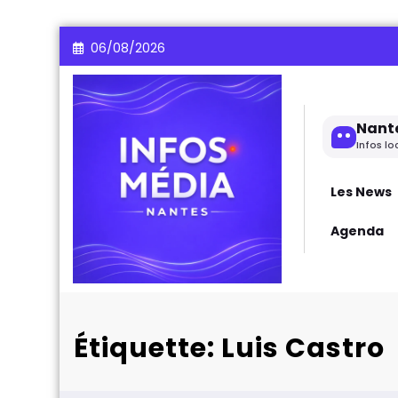
Aller
06/08/2026
au
contenu
Nant
Infos lo
Les News
Agenda
Étiquette: Luis Castro