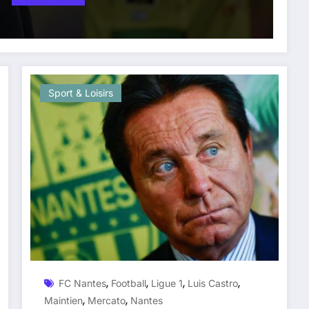
Sport & Loisirs
,
,
,
,
FC Nantes
Football
Ligue 1
Luis Castro
,
,
Maintien
Mercato
Nantes