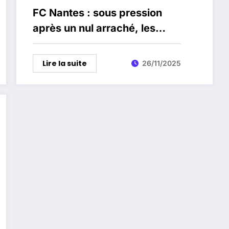
FC Nantes : sous pression
après un nul arraché, les
Canaris préparent un
mercato hivernal musclé
Lire la suite
26/11/2025