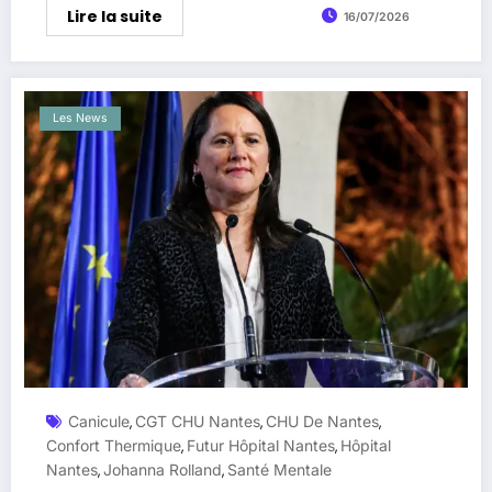
Lire la suite
16/07/2026
Les News
Canicule
CGT CHU Nantes
CHU De Nantes
,
,
,
Confort Thermique
Futur Hôpital Nantes
Hôpital
,
,
Nantes
Johanna Rolland
Santé Mentale
,
,