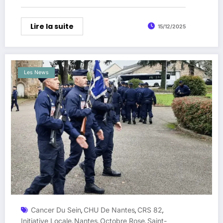
ans
Lire la suite
15/12/2025
Les News
Cancer Du Sein
CHU De Nantes
CRS 82
,
,
,
Initiative Locale
Nantes
Octobre Rose
Saint-
,
,
,