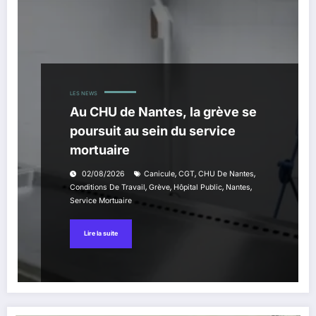
LES NEWS
Au CHU de Nantes, la grève se
poursuit au sein du service
mortuaire
,
,
,
02/08/2026
Canicule
CGT
CHU De Nantes
,
,
,
,
Conditions De Travail
Grève
Hôpital Public
Nantes
Service Mortuaire
Lire la suite