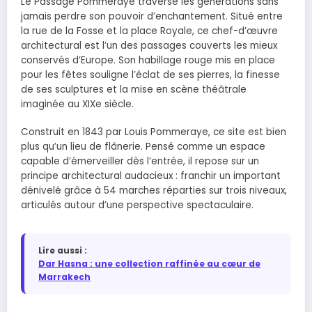
Le Passage Pommeraye traverse les générations sans
jamais perdre son pouvoir d’enchantement. Situé entre
la rue de la Fosse et la place Royale, ce chef-d’œuvre
architectural est l’un des passages couverts les mieux
conservés d’Europe. Son habillage rouge mis en place
pour les fêtes souligne l’éclat de ses pierres, la finesse
de ses sculptures et la mise en scène théâtrale
imaginée au XIXe siècle.
Construit en 1843 par Louis Pommeraye, ce site est bien
plus qu’un lieu de flânerie. Pensé comme un espace
capable d’émerveiller dès l’entrée, il repose sur un
principe architectural audacieux : franchir un important
dénivelé grâce à 54 marches réparties sur trois niveaux,
articulés autour d’une perspective spectaculaire.
Lire aussi :
Dar Hasna : une collection raffinée au cœur de
Marrakech