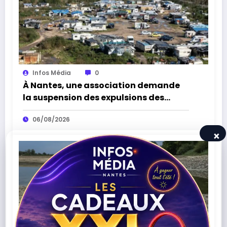
Infos Média
0
À Nantes, une association demande
la suspension des expulsions des
bidonvilles sans solution de
06/08/2026
relogement
×