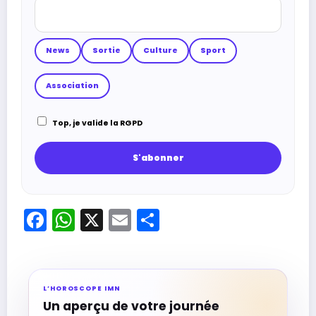
News
Sortie
Culture
Sport
Association
Top, je valide la RGPD
Facebook
WhatsApp
X
Email
Partager
L’HOROSCOPE IMN
Un aperçu de votre journée