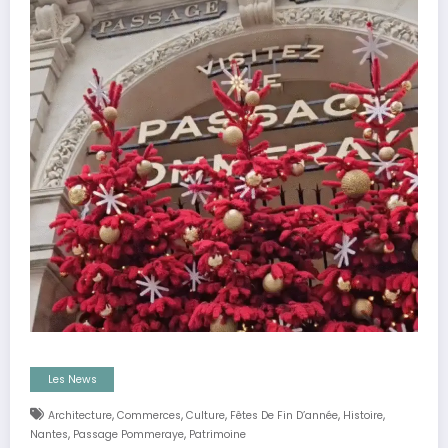
Les News
,
,
,
,
,
Architecture
Commerces
Culture
Fêtes De Fin D’année
Histoire
,
,
Nantes
Passage Pommeraye
Patrimoine