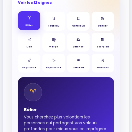
Voir les 12 signes
♈︎
♉︎
♊︎
♋︎
Bélier
Taureau
Gémeaux
Cancer
♌︎
♍︎
♎︎
♏︎
Lion
Vierge
Balance
Scorpion
♐︎
♑︎
♒︎
♓︎
Sagittaire
Capricorne
Verseau
Poissons
♈︎
Bélier
Vous cherchez plus volontiers les
personnes qui partagent vos valeurs
profondes pour mieux vous en imprégner.