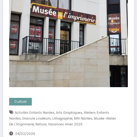
Culture
,
,
Activités Enfants Nantes
Arts Graphiques
Ateliers Enfants
,
,
,
,
Nantes
Gravure Linoléum
Lithographie
MAI Nantes
Musée-Atelier
,
,
De L’Imprimerie
Reliure
Vacances Hiver 2026
04/02/2026