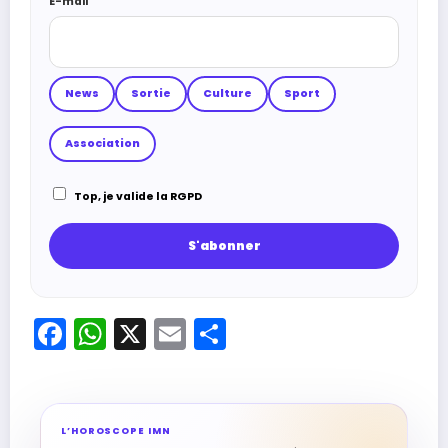
E-mail
News
Sortie
Culture
Sport
Association
Top, je valide la RGPD
Facebook
WhatsApp
X
Email
Partager
L’HOROSCOPE IMN