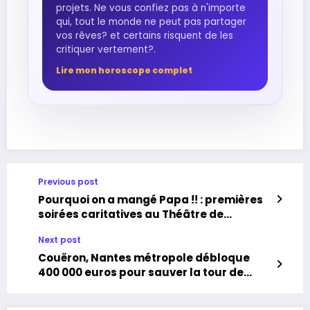
projets. Ne vous confiez pas à n'importe
qui, tout le monde ne peut pas partager
vos rêves? et certains risquent de les
critiquer vertement?.
Lire mon horoscope complet
Previous post
Pourquoi on a mangé Papa !! : premières
soirées caritatives au Théâtre de
Gribouille
Next post
Couëron, Nantes métropole débloque
400 000 euros pour sauver la tour de
plomb