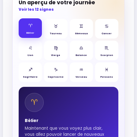
Un aperçu de votre journée
Voir les 12 signes
♈︎
♉︎
♊︎
♋︎
Bélier
Taureau
Gémeaux
Cancer
♌︎
♍︎
♎︎
♏︎
Lion
Vierge
Balance
Scorpion
♐︎
♑︎
♒︎
♓︎
Sagittaire
Capricorne
Verseau
Poissons
♈︎
Bélier
Maintenant que vous voyez plus clair,
vous allez pouvoir lancer de nouveaux