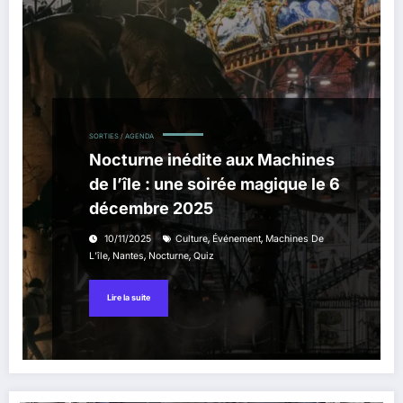
SORTIES / AGENDA
Nocturne inédite aux Machines
de l’île : une soirée magique le 6
décembre 2025
,
,
10/11/2025
Culture
Événement
Machines De
,
,
,
L’île
Nantes
Nocturne
Quiz
Lire la suite