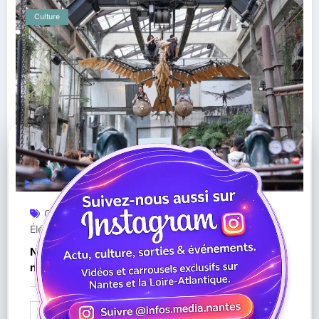
Culture
Carrousel Des Mondes Marins
Culture
Grand
,
,
Éléphant
Machines De L’Île
Nantes
Quiz
Tourisme
,
,
,
,
Nantes : les Machines de l’Île ouvertes ce 11
novembre pour un après-midi fantastique
Lire la suite
09/11/2025