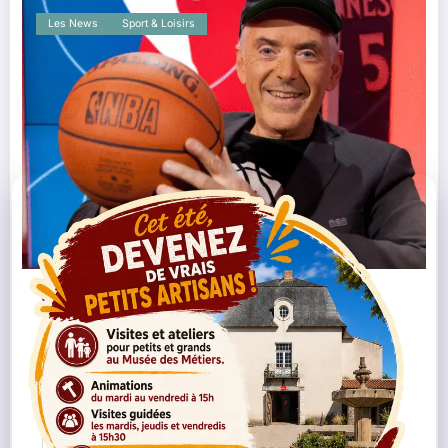
Les News
Sport & Loisirs
Basket
Équipement Public
George Eddy
,
,
,
Nantes
Playground
Procé
Rénovation
Sport
,
,
,
,
« Nantes, je compte sur vous » : George
Eddy, voix du basket en France, défend le
terrain de Procé
Lire la suite
13/10/2025