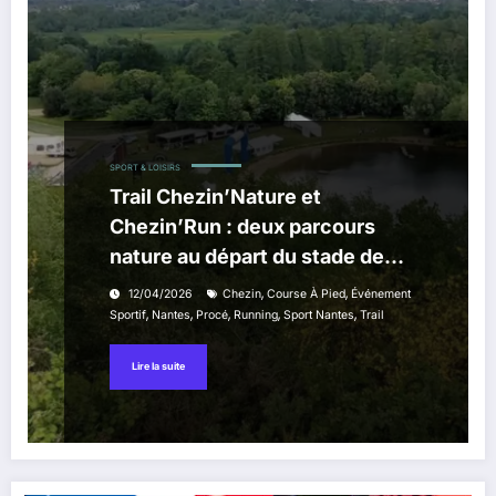
SPORT & LOISIRS
Trail Chezin’Nature et
Chezin’Run : deux parcours
nature au départ du stade de
Procé le 19 avril 2026
,
,
12/04/2026
Chezin
Course À Pied
Événement
,
,
,
,
,
Sportif
Nantes
Procé
Running
Sport Nantes
Trail
Lire la suite