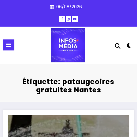
Aller
06/08/2026
au
contenu
Étiquette: pataugeoires
gratuites Nantes