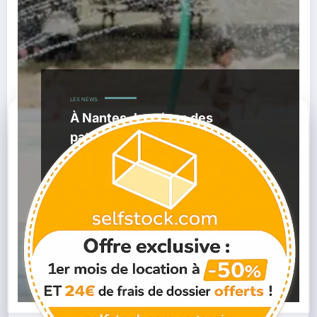
LES NEWS
À Nantes, la saison des
pataugeoires gratuites est
lancée pour se rafraîchir en
famille
,
,
14/06/2026
Été Nantes
Fortes Chaleurs Nantes
,
,
Jardin Extraordinaire Nantes
Jeux D’eau Nantes
Nantes
,
,
Métropole
Pataugeoires Gratuites Nantes
Pataugeoires
,
Nantes
Sorties Famille Nantes
Lire la suite